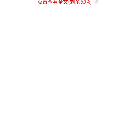
点击查看全文(剩余
69
%)
不仅将该条款写入公告，还主动把彩排中的破
音片段挂上热榜，配文“欢迎监督”，以透明
化态度接受观众和行业检验。业内解读，这一
举措既顺应了政策环境松绑、鼓励艺术创新的
信号，也精准切中了观众对“无修音、不糊
弄”舞台的长期渴望。
全开麦成“照妖镜”：实力唱将封神，跨
界艺人遇考验
“全开麦”如同舞台“试金石”，让不同
艺人的表现高下立判，既有实力封神的高光时
刻，也有意外翻车的争议场面。
实力唱将稳控全场：张韶涵一开口就凭借