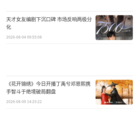
发“真唱虽不完美但值得肯定”的讨论；陈哲
远在演唱《迷迭香》时更是出现“忘举麦却有
天才女友编剧下沉口碑 市场反响两极分
声音”的乌龙，直接实锤预录对口型，成为晚
化
会最大争议点。此外，虞书欣的表演被指音轨
2026-08-04 09:55:08
有CD级别修音痕迹，口型对不上；时代少年团
则因垫音过大、部分成员收音微弱，被质
疑“半开麦混子”。
勇气可嘉的非专业选手：演员陈昊宇成为
《花开锦绣》今日开播丁禹兮邓恩熙携
意外圈粉的存在，作为非专业歌手，她敢于挑
手智斗于绝境破局翻盘
战单人无垫音全开麦，即便表演中存在磕绊，
2026-08-09 14:25:22
这份拒绝预录、直面真实的态度仍收获网友大
量点赞，被夸“敬业且有勇气”。
（责任编辑：zx01
76）