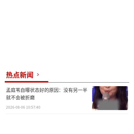
明亮音色和扎实声压征服观众，独唱曲目全程
音准在线、情绪饱满，被网友誉为“降维打
击”；胡彦斌的表演更是被赞“全场最佳”，
律动、音准与情感完美融合，尽显专业歌手功
底；0713男团的陈楚生以清澈嗓音演绎经典曲
目，即便音准有细微波动，也因真实共情力收
获好评。此外，华晨宇、胡海泉、王铮亮等专
业歌手也全程坚守全开麦，展现了稳定的职业
热点新闻
素养。
孟庭苇自曝状态好的原因：没有另一半
跨界艺人状况百出：对于以演员、偶像身
就不会被折磨
份跨界的艺人来说，全开麦无疑是巨大挑战。
2026-08-06 10:57:40
王源边跳边唱时因兼顾舞蹈动作和镜头表现，
出现音准偏差，相关话题直接冲上热搜，引