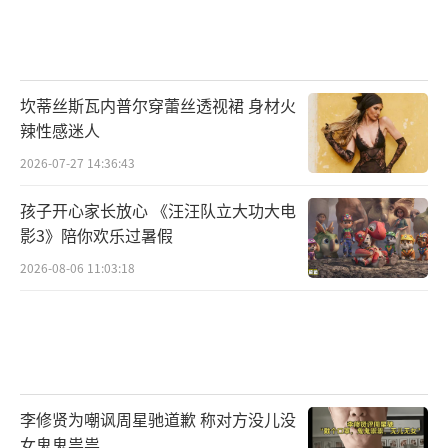
坎蒂丝斯瓦内普尔穿蕾丝透视裙 身材火
辣性感迷人
2026-07-27 14:36:43
孩子开心家长放心 《汪汪队立大功大电
影3》陪你欢乐过暑假
2026-08-06 11:03:18
李修贤为嘲讽周星驰道歉 称对方没儿没
女鬼鬼祟祟