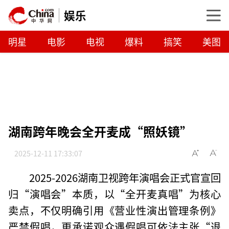
娱乐
明星
电影
电视
爆料
搞笑
美图
湖南跨年晚会全开麦成“照妖镜”
2025-12-11 17:33:07
2025-2026湖南卫视跨年演唱会正式官宣回
归“演唱会”本质，以“全开麦真唱”为核心
卖点，不仅明确引用《营业性演出管理条例》
严禁假唱，更承诺观众遇假唱可依法主张“退