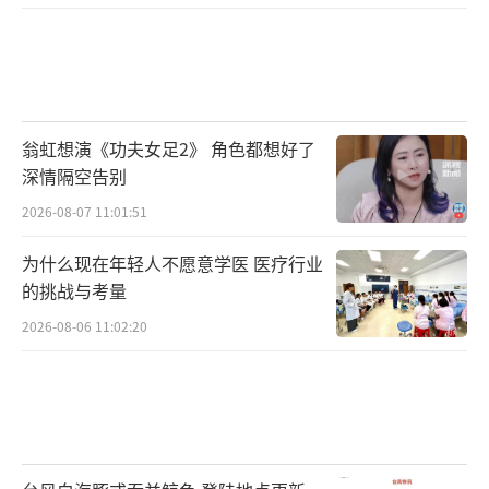
耿于怀。阿东重投社会，却遭到身边的朋友歧
视，唯然他尝试平复自己，同时阿东也想尽方
法希望找回当天谈到近乎订婚的Jenny（方皓
玟饰），没想到当找到Jenny时，却有着另一
翁虹想演《功夫女足2》 角色都想好了
番滋味。
深情隔空告别
2026-08-07 11:01:51
先评：
与《点五步》相比，本片的演员阵
为什么现在年轻人不愿意学医 医疗行业
容要亮眼得多，余文乐、曾志伟、金燕玲、方
的挑战与考量
皓玟等一干明星几乎都是友情出演，他们联手
2026-08-06 11:02:20
贡献出了去年香港电影最好的表演，四人均获
得金像奖提名。
电影号称香港版的《海边的曼彻斯特》，
就连余文乐成为金像奖影帝热门都如出一辙。