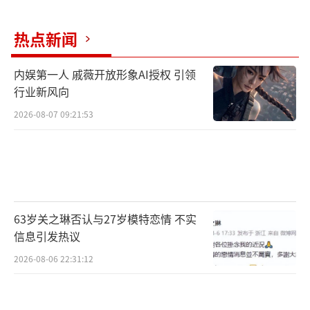
演，更是让电影的期待值爆棚。
热点新闻
不过期待好莱坞能还原原版中哲学思辨的
内娱第一人 戚薇开放形象AI授权 引领
影迷们还是尽量调低期待，当做一部突突突的
行业新风向
动作片看看就好了。相比起哲学思辨，观众能
2026-08-07 09:21:53
被吸引进电影院大概更多地还是因为斯嘉丽·
约翰逊和她的那件热光学迷彩吧。嗯，不要多
想，看上图，斯嘉丽·约翰逊真的穿着衣服。
63岁关之琳否认与27岁模特恋情 不实
《一念无明》
信息引发热议
导演: 黄进
2026-08-06 22:31:12
编剧: 黄进、陈楚珩