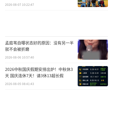
2026-08-07 10:22:47
上映日期: 2017-04-07
剧情简介
：阿龙（林耀声饰）和细威（胡
子彤饰）是一对在香港屋邨长大的难兄难弟，
终日游手好闲，惹是生非。卢校长（廖启智
孟庭苇自曝状态好的原因：没有另一半
饰）力排众议组建香港第一支华人少年棒球队
就不会被折磨
——沙燕队，招揽包括二人在内的十名“问题学
2026-08-06 10:57:40
生”入队。青春郁结的沙燕队众人，被一场又
2026中秋国庆假期安排出炉！中秋休3
一场的大败羞辱后，在放弃与坚持之间徘徊，
天 国庆连休7天！请3休13超长假
一念之间、挣扎之中，他们修炼勇气、突破自
2026-08-05 08:41:43
己，战胜郁结，打出自己的光辉岁月。终于，
沙燕队迎来了与强敌日本水牛队的终极一战。
先评：
今年金像奖的最大黑马，入围最佳