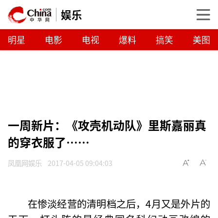
娱乐
明星
电影
电视
爆料
搞笑
美图
一周新片：《攻壳机动队》里斯嘉丽真
的穿衣服了……
凤凰网娱乐
2017-04-05 09:04:03
在惨淡经营的清明档之后，4月又是外片的