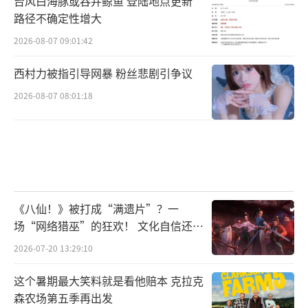
台风白海豚或吞并鲸鱼 登陆地点更新
其实拿不拿奖都是虚名，电影如果能唤起一丝
路径不确定性增大
人们对于当代人精神问题的关注就已经很成功
2026-08-07 09:01:42
了。
西村力被指引导网暴 粉丝悲剧引争议
《点五步》
2026-08-07 08:01:18
导演: 陈志发
编剧: 陈志发、黄智扬
主演: 林耀声、胡子彤、廖启智、谈善言、
《八仙！》被打成“满遗片”？一
岑珈其
场“网络猎巫”的狂欢！ 文化自信还是
焦虑？
2026-07-20 13:29:10
类型: 剧情/ 运动
这个暑期最大笑料就是看他赔本 克拉克
片长: 96分钟
森农场第五季再出发