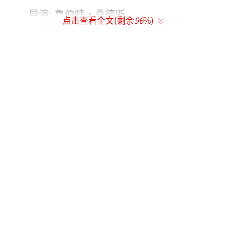
导演: 鲁伯特·桑德斯
点击查看全文(剩余
96
%)
编剧: 士郎正宗、杰米·莫斯、乔纳森·赫
尔曼
主演: 斯嘉丽·约翰逊、皮鲁·埃斯贝克、
迈克尔·皮特、迈克尔·维克特、北野武
类型: 动作/ 科幻/ 犯罪
片长: 107分钟
上映日期: 2017-04-07
剧情简介：
《攻壳机动队》由日本漫画家
士郎正宗创作，故事设定在未来的日本。在未