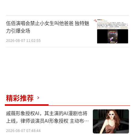
主演: 曾志伟、余文乐、方皓玟、金燕玲、
陈学文
伍佰演唱会禁止小女生叫他爸爸 独特魅
力引爆全场
类型: 剧情
2026-08-07 11:02:55
片长: 101分钟
上映日期: 2017-04-07
剧情简介
：患有躁郁症的阿东（余文乐
饰）因为当年误杀饱受痛症折磨的妈妈（金燕
精彩推荐
玲饰）被判入住青山医院，康复出院后住在当
陆港司机的爸爸黄大海（曾志伟饰）的板间房
戚薇形象授权AI，其主演的AI漫剧也将
上线，律师谈演员AI形象授权 主动布局
里。黄大海试图关心儿子，但阿东却并不领
数字资产
情，原来阿东一直对爸爸当年抛弃家庭的事耿
2026-08-07 07:48:44