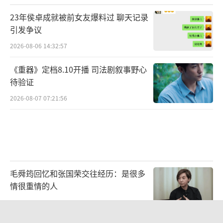
电影的五部电影中，《点五步》是成本最小的
23年侯卓成就被前女友爆料过 聊天记录
引发争议
一个，虽然说与《树大招风》、《七月与安
生》、《寒战2》等强手交锋，几乎无胜算，但
2026-08-06 14:32:57
能够8个奖项的提名便是最好的肯定。
《重器》定档8.10开播 司法剧叙事野心
待验证
《鸡飞狗跳》
2026-08-07 07:21:56
导演: 罗棋
编剧: 罗棋
主演: 狄威、陈观泰、鲁芬、张溯哲、闫露
毛舜筠回忆和张国荣交往经历：是很多
情很重情的人
娢
2026-07-28 11:00:25
类型: 喜剧/ 冒险