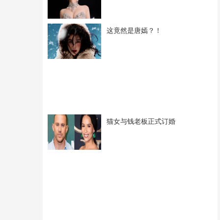
这竟然是唐嫣？！
猫女与钱老板正式订婚