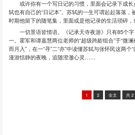
或许你有一个写日记的习惯，里面会记录下成长
轼也有自己的“日记本”。苏轼的一生可谓起起落落，
时期他留下的随笔集，里面或是他记录的生活琐碎，
一切景语皆情语。《记承天寺夜游》只有85个
一。霍军和谭嘉慧两位老师的“超级跨龄组合”于“微澜
而月入”，在一“寻”二“亦”中读懂苏轼与张怀民这两
漫游恬静的夜晚，追随澄澈心灵……
1
2
全文
共
2