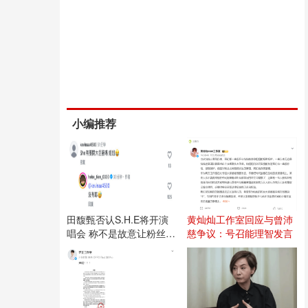
小编推荐
田馥甄否认S.H.E将开演
黄灿灿工作室回应与曾沛
唱会 称不是故意让粉丝失
慈争议：号召能理智发言
望