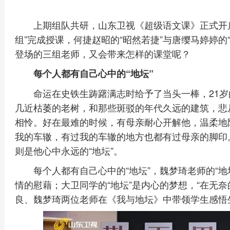
上期组队共研，山东卫视《超级语文课》正式开启
组”完成授课，何捷赵昭的“昭然若捷”与唐缨马婷婷的
登场的三组老师，又会带来怎样的课堂呢？
每个人都有自己心中的“地坛”
命运在史铁生踌躇满志时给予了当头一棒，21
几近枯萎的老树，和那些斑驳的年代久远的建筑，悲
相怜。好在最难的时候，有母亲耐心开解他，温柔地
我的车辙，有过我的车辙的地方也都有过母亲的脚印
则是他心中永远的“地坛”。
每个人都有自己心中的“地坛”，魏梦琦老师的“
情的慰藉；大卫同学的“地坛”是内心的梦想，“在无
良、魏梦琦两位老师在《我与地坛》中带领学生感悟