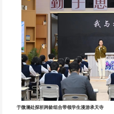
于微澜处探析跨龄组合带领学生漫游承天寺