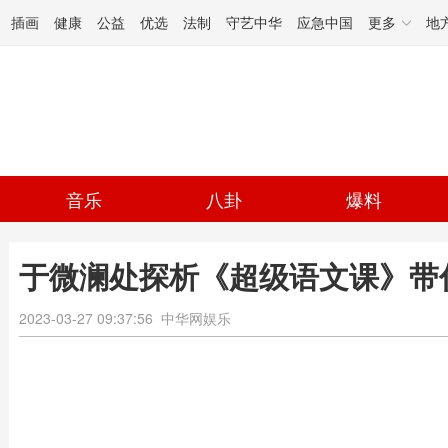
插画
健康
公益
优选
法制
守艺中华
应急中国
更多
地
音乐
八卦
爆料
于微澜处探析《超级语文课》带
2023-03-27 09:37:56
中华网娱乐