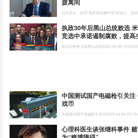
拨离间
拉夫罗夫：炒作“俄罗斯依赖中国”的说法，是
执政30年后黑山总统败选 
竞选中承诺遏制腐败，提高
米拉托维奇当选黑山总统
2023-04-04 14:23:23
中国测试国产电磁枪引关注
戏币
中国测试国产电磁枪引关注
2023-04-04 15:13:
心理科医生谈张继科事件 
为“赌博障碍”