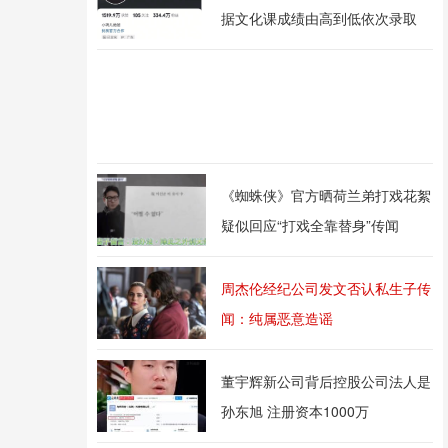
据文化课成绩由高到低依次录取
《蜘蛛侠》官方晒荷兰弟打戏花絮
疑似回应“打戏全靠替身”传闻
周杰伦经纪公司发文否认私生子传
闻：纯属恶意造谣
董宇辉新公司背后控股公司法人是
孙东旭 注册资本1000万