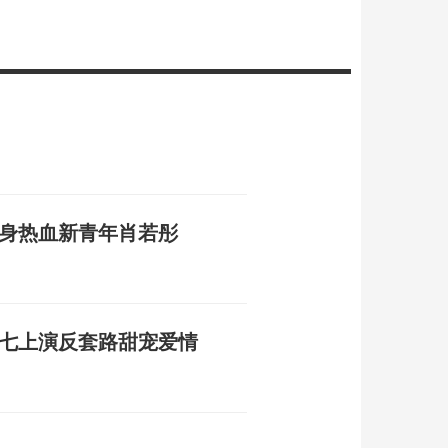
化身热血新青年肖若彤
十七上演反套路甜宠爱情