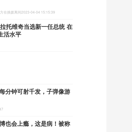
西方在挑拨离间
2023-04-04 15:15:39
米拉托维奇当选新一任总统 在
生活水平
 每分钟可射千发，子弹像游
47
赌博也会上瘾，这是病！被称