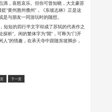
点滴，喜怒哀乐。但你可曾知晓，大文豪苏
被贬“黄州惠州儋州”，《东坡志林》正是这
或是与朋友一同游玩时的随想。
字，短短的四行半文字却成了苏轼的代表作之
处探析”。闲的繁体字为“閒”，可释为“门开
个“闲人”的情趣，在承天寺中跟随东坡脚步，
页
下一页