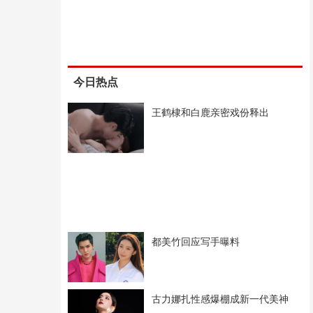
今日热点
王鹤棣和白鹿亲密戏份释出
都美竹回应写手曝料
古力娜扎性感爆棚成新一代美神