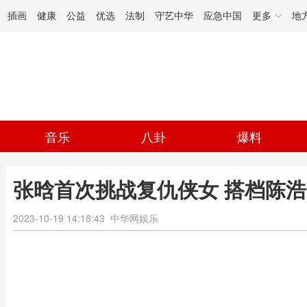
插画
健康
公益
优选
法制
守艺中华
应急中国
更多
地
音乐
八卦
爆料
张晗首次挑战复仇侠女 搭档陈
2023-10-19 14:18:43
中华网娱乐