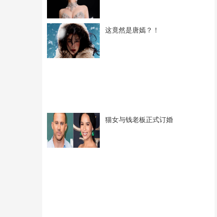
这竟然是唐嫣？！
猫女与钱老板正式订婚