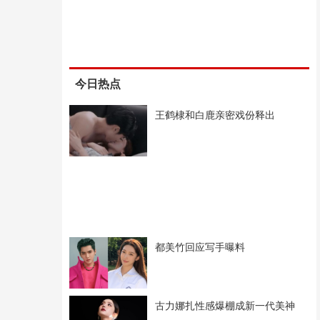
今日热点
王鹤棣和白鹿亲密戏份释出
都美竹回应写手曝料
古力娜扎性感爆棚成新一代美神