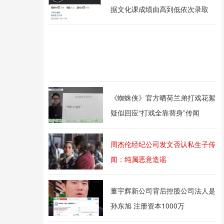
据文化课成绩由高到低依次录取
《蜘蛛侠》官方晒荷兰弟打戏花絮
疑似回应“打戏全靠替身”传闻
周杰伦经纪公司发文否认私生子传
闻：纯属恶意造谣
董宇辉新公司背后控股公司法人是
孙东旭 注册资本1000万