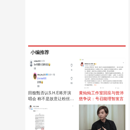
小编推荐
田馥甄否认S.H.E将开演
黄灿灿工作室回应与曾沛
唱会 称不是故意让粉丝失
慈争议：号召能理智发言
望