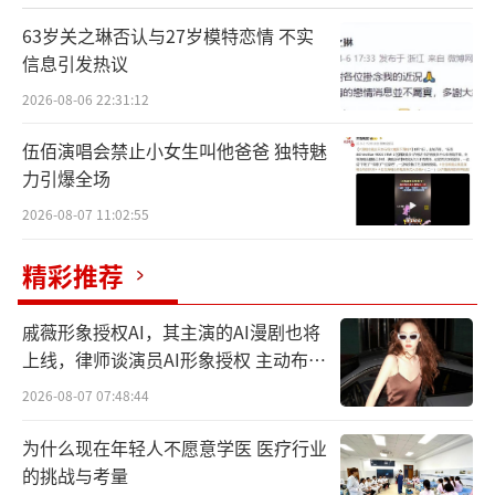
文、颜人中、《中国诗词大会》第四季总冠军
63岁关之琳否认与27岁模特恋情 不实
陈更将组成本期“拾音团”，一路寻觅一路发
信息引发热议
现，最终完成本期节目主题曲的创作。
2026-08-06 22:31:12
伍佰演唱会禁止小女生叫他爸爸 独特魅
力引爆全场
2026-08-07 11:02:55
精彩推荐
戚薇形象授权AI，其主演的AI漫剧也将
上线，律师谈演员AI形象授权 主动布局
数字资产
2026-08-07 07:48:44
为什么现在年轻人不愿意学医 医疗行业
的挑战与考量