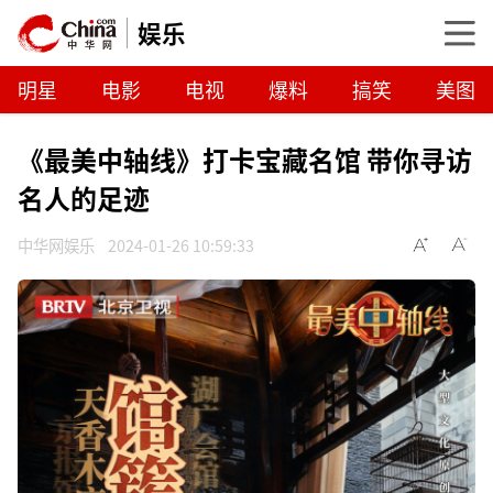
娱乐
明星
电影
电视
爆料
搞笑
美图
《最美中轴线》打卡宝藏名馆 带你寻访
名人的足迹
中华网娱乐
2024-01-26 10:59:33