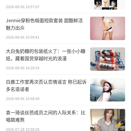
2026-08-06 10:57:07
Jennie穿粉色缎面短款套装 甜酷鲜活
魅力出众
2026-08-06 10:39:41
大白兔奶糖的包装纸火了：一张小小糖
纸，藏着国货穿越时光的浪漫
2026-08-06 16:28:33
白鹿工作室再次否认恋情谣言 称已起诉
多名造谣者
在本次情景戏剧环节，登场亮相的是顺天
2026-08-06 10:58:39
府知府廖毓英。当时，牙行与商会之间斗争不
袁一琦谈丝芭成员之间的人际关系：比
断，官府夹在中间可以说是左右为难。节目
唱跳难熬
中，牙行因为恶意加价被晋商告上衙门，牙行
2026-07-28 10:58:28