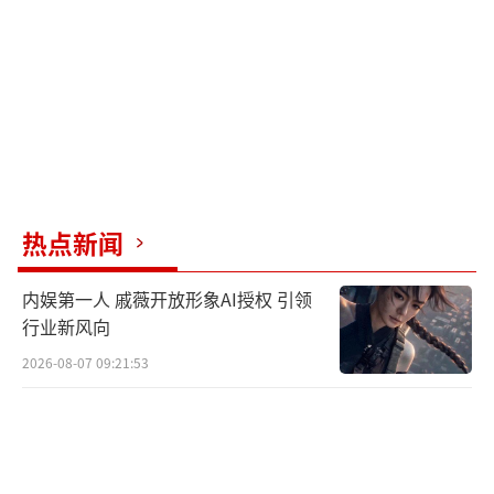
在北京中轴线上，星罗散布着各种各样的
名家名馆，文人政客往来不断，诉说着600年间
的京华烟云，构成了时代繁荣之景。今晚，由
热点新闻
北京广播电视台出品，北京市文物局、北京京
企中轴线保护公益基金会联合出品，首席战略
内娱第一人 戚薇开放形象AI授权 引领
合作伙伴华夏银行、特约赞助京能集团、特别
行业新风向
支持金隅集团赞助播出的大型文化原创音乐真
2026-08-07 09:21:53
人秀《最美中轴线》将以“馆”为主题，讲述
一座座宝藏级名馆中的历史故事，在文化的遗
存中探寻时代变迁的脉络。节目中，歌手金志