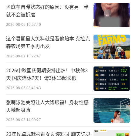
气生财之道
孟庭苇自曝状态好的原因：没有另一半
就不会被折磨
明清两代是晋商发展的鼎盛时期，晋商会
2026-08-06 10:57:40
馆遍及全国，辉煌一时。据光绪《顺天府志》
记载，北京的各省会馆总数达到445所，其中由
这个暑期最大笑料就是看他赔本 克拉克
森农场第五季再出发
山西人建立的就达到50所之多。本期节
目，“拾音团”的第一站就是临汾会馆。
2026-08-07 10:22:47
2026中秋国庆假期安排出炉！中秋休3
北京临汾会馆分为西馆和东馆，由山西临
天 国庆连休7天！请3休13超长假
汾旅京纸张、颜料、干果、烟行、杂货五行商
2026-08-05 08:41:43
人共同筹资兴建。如今，作为北京会馆活化的
标志，临汾会馆正华丽变身为北京第一家会馆
张萌泳池美照让人大饱眼福！身材性感
火辣超吸睛
文化陈列馆。在那里，“拾音团”拿到的线索
是“似宅非宅，似庙非庙，似衙非衙”，这三
2026-08-03 14:09:27
句话暗藏了怎样的玄机？
23年侯卓成就被前女友爆料过 聊天记录