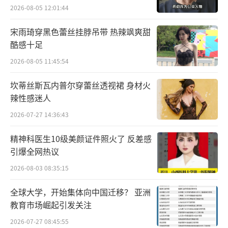
2026-08-05 12:01:44
宋雨琦穿黑色蕾丝挂脖吊带 热辣飒爽甜
酷感十足
2026-08-05 11:45:54
林默篇暂时完结后劲仍足 类型化延续口碑
坎蒂丝斯瓦内普尔穿蕾丝透视裙 身材火
辣性感迷人
获赞
2026-07-27 14:36:43
网剧《唐人街探案2》上线6天，林默篇
精神科医生10级美颜证件照火了 反差感
《天使的旋律》、《恶魔的呼吸》迎来完结，
引爆全网热议
疑案真相大白。案件的精彩、故事的内核为网
2026-08-03 08:35:15
友津津乐道，而其延续过往“唐探”风格的同
时，在升级内容向的表达方面也受到网友认
全球大学，开始集体向中国迁移？ 亚洲
教育市场崛起引发关注
可。第一案《天使的旋律》中，一个被遗忘了
的地方天使疗养院中持续发生人口失踪
2026-07-27 08:45:55