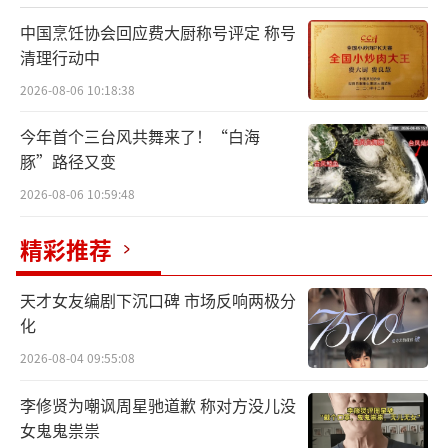
中国烹饪协会回应费大厨称号评定 称号
清理行动中
2026-08-06 10:18:38
今年首个三台风共舞来了！“白海
豚”路径又变
2026-08-06 10:59:48
精彩推荐
天才女友编剧下沉口碑 市场反响两极分
化
2026-08-04 09:55:08
李修贤为嘲讽周星驰道歉 称对方没儿没
女鬼鬼祟祟