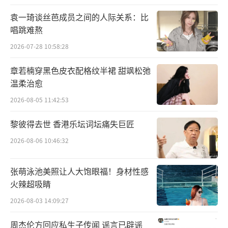
案，“唐探宇宙”的老朋友们悉数回归，林默
袁一琦谈丝芭成员之间的人际关系：比
应下唐仁（王宝强饰）之前的赌约，假扮精神
唱跳难熬
病人前往天使疗养院调查、取证，陷入危机，
2026-07-28 10:58:28
萨莎（张艺上饰）、小爱（邓恩熙饰）找来坤
章若楠穿黑色皮衣配格纹半裙 甜飒松弛
泰（肖央饰）、杰克贾（托尼贾饰）一起来到
温柔治愈
疗养院查案。《恶魔的呼吸》以一起神秘
2026-08-05 11:42:53
的“雨夜群杀案”为开端，林默深入开展调查
每一个细节、线索串联起案件背后的复杂人性
黎彼得去世 香港乐坛词坛痛失巨匠
及巨大阴谋。
2026-08-06 10:46:32
张萌泳池美照让人大饱眼福！身材性感
火辣超吸睛
2026-08-03 14:09:27
周杰伦方回应私生子传闻 谣言已辟谣