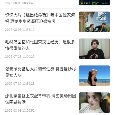
2026-08-05 08:41:43
惊悚大片《逃出绝命街》曝中国独家海
报 恐龙步步紧逼压迫感拉满
2026-08-03 11:38:19
毛舜筠回忆和张国荣交往经历：是很多
情很重情的人
2026-07-28 11:00:25
张馨予比基尼大片慵懒性感 身姿曼妙尽
显女人味
2026-07-30 13:39:23
娜扎穿蕾丝上衣配背带裤 清甜灵动田园
氛围感拉满
2026-08-03 13:56:51