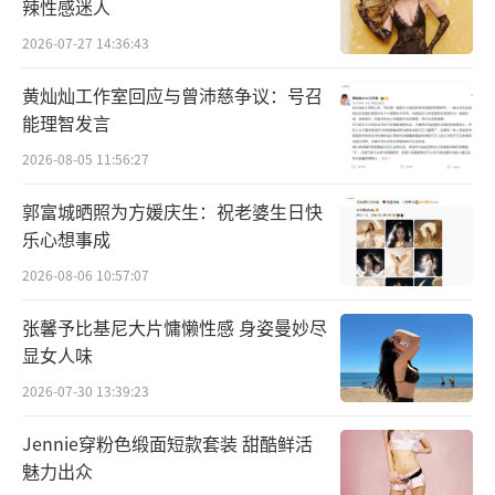
辣性感迷人
2026-07-27 14:36:43
黄灿灿工作室回应与曾沛慈争议：号召
能理智发言
2026-08-05 11:56:27
郭富城晒照为方媛庆生：祝老婆生日快
乐心想事成
2026-08-06 10:57:07
以荒诞喜剧为基调，描绘小人物曲折人生
张馨予比基尼大片慵懒性感 身姿曼妙尽
《消失的大象》于今日发布包罗万象版海
显女人味
报。海报中9种不同的动物拼接构成了大象轮
2026-07-30 13:39:23
廓，剧中各色人物间的错落站位层次鲜明，阶
Jennie穿粉色缎面短款套装 甜酷鲜活
级秩序悄然展现。象城小镇人人都想
魅力出众