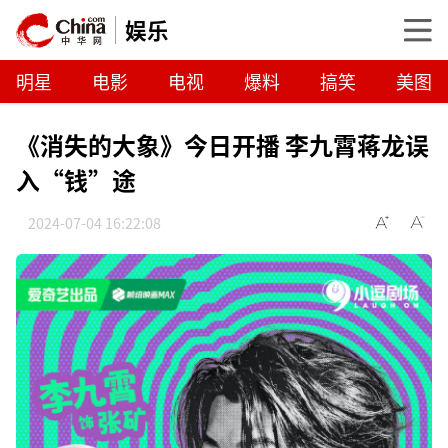
娱乐
明星
电影
电视
爆料
搞笑
美图
《消失的大象》今日开播 李九霄蒋龙误
入“钱”途
2024-07-04 16:22:08