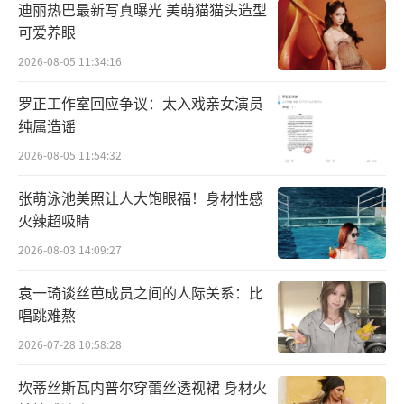
迪丽热巴最新写真曝光 美萌猫猫头造型
可爱养眼
2026-08-05 11:34:16
罗正工作室回应争议：太入戏亲女演员
纯属造谣
2026-08-05 11:54:32
张萌泳池美照让人大饱眼福！身材性感
火辣超吸睛
2026-08-03 14:09:27
袁一琦谈丝芭成员之间的人际关系：比
唱跳难熬
2026-07-28 10:58:28
坎蒂丝斯瓦内普尔穿蕾丝透视裙 身材火