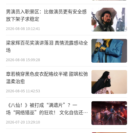
男演员入职景区：比做演员更有安全感
放下架子求稳定
2026-08-08 10:12:41
梁家辉百花奖演讲落泪 真情流露感动全
场
2026-08-08 15:09:28
该剧讲述了回到小县城的青年张矿（李九
章若楠穿黑色皮衣配格纹半裙 甜飒松弛
霄 饰）在创业道路上频频受阻，一次机会让他
温柔治愈
获得“象城国际马拉松”的举办权，本以为可
2026-08-05 11:42:53
以走上人生巅峰，却意外卷入一场“假钞
《八仙！》被打成“满遗片”？一
案”的荒诞故事。
场“网络猎巫”的狂欢！ 文化自信还是
焦虑？
2026-07-20 13:29:10