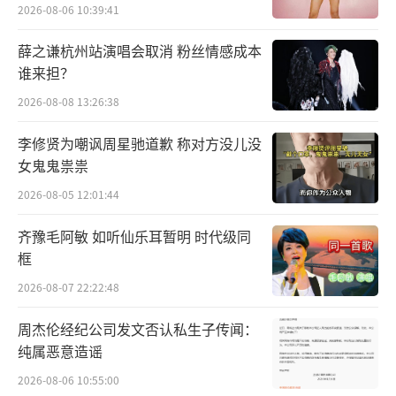
装“象”，每个人物各有立场，心中皆有所
2026-08-06 10:39:41
图，有人制造“真相”，有人发现“真相”，
薛之谦杭州站演唱会取消 粉丝情感成本
也有人揭开“真相”，未露真容的大象已在人
谁来担？
心之间悄然显形。
2026-08-08 13:26:38
李修贤为嘲讽周星驰道歉 称对方没儿没
女鬼鬼祟祟
2026-08-05 12:01:44
齐豫毛阿敏 如听仙乐耳暂明 时代级同
框
2026-08-07 22:22:48
周杰伦经纪公司发文否认私生子传闻：
纯属恶意造谣
2026-08-06 10:55:00