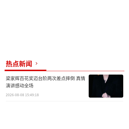
由爱奇艺出品，晓青年和黑龙江电影制片
厂联合出品，饶晓志监制、万力执导，由李九
霄、蒋龙、马吟吟主演，演技骨干王志文、任
热点新闻
素汐，音乐跨界组合五条人，实力演员段博
文、余皑磊、蒋中炜、陈思宇等共同演绎的生
梁家辉百花奖迈台阶两次差点摔倒 真情
活寓言轻喜剧《消失的大象》将于今晚7月4日1
演讲感动全场
9点正式登陆爱奇艺小逗剧场。
2026-08-08 15:49:18