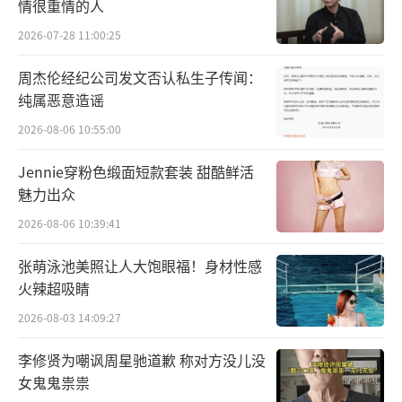
情很重情的人
为一个“特别”的举动在最后抉择时刻选择了
2026-07-28 11:00:25
杨迪。杨迪成为最受欢迎、人数最多的领队
周杰伦经纪公司发文否认私生子传闻：
后，大家又为何纷纷向略受冷遇的何广智“送
纯属恶意造谣
温暖”？
2026-08-06 10:55:00
Jennie穿粉色缎面短款套装 甜酷鲜活
魅力出众
2026-08-06 10:39:41
张萌泳池美照让人大饱眼福！身材性感
火辣超吸睛
2026-08-03 14:09:27
李修贤为嘲讽周星驰道歉 称对方没儿没
女鬼鬼祟祟