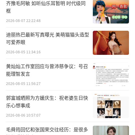
齐豫毛阿敏 如听仙乐耳暂明 时代级同
框
2026-08-07 22:22:48
迪丽热巴最新写真曝光 美萌猫猫头造型
可爱养眼
2026-08-05 11:34:16
黄灿灿工作室回应与曾沛慈争议：号召
能理智发言
2026-08-05 11:56:27
郭富城晒照为方媛庆生：祝老婆生日快
乐心想事成
没想到两位领队的暗自较量刚刚开始，就
2026-08-06 10:57:07
在拉拢杨超越时尴尬碰面。何广智和杨迪只能
毛舜筠回忆和张国荣交往经历：是很多
见机行事，各自提供起暖心服务，而杨超越因