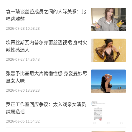
袁一琦谈丝芭成员之间的人际关系：比
唱跳难熬
2026-07-28 10:58:28
坎蒂丝斯瓦内普尔穿蕾丝透视裙 身材火
辣性感迷人
2026-07-27 14:36:43
张馨予比基尼大片慵懒性感 身姿曼妙尽
显女人味
2026-07-30 13:39:23
罗正工作室回应争议：太入戏亲女演员
纯属造谣
2026-08-05 11:54:32