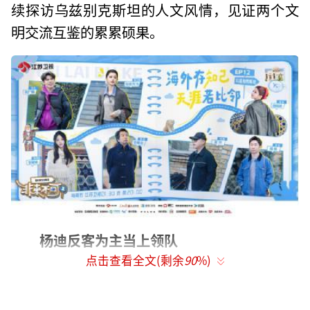
续探访乌兹别克斯坦的人文风情，见证两个文
明交流互鉴的累累硕果。
杨迪反客为主当上领队
点击查看全文(剩余
90
%)
杨超越带来满满情绪价
旅行最后一天，一大早就颁布了“神