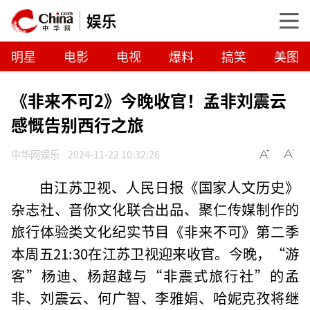
娱乐
明星
电影
电视
爆料
搞笑
美图
《非来不可2》今晚收官！孟非刘震云
感慨告别西行之旅
中华网娱乐
2024-11-22 10:32:26
由江苏卫视、人民日报《国家人文历史》
杂志社、音你文化联合出品、聚仁传媒制作的
旅行体验类文化纪实节目《非来不可》第二季
本周五21:30在江苏卫视迎来收官。今晚，“游
客”杨迪、杨超越与“非震式旅行社”的孟
非、刘震云、何广智、李雅娟、哈妮克孜将继