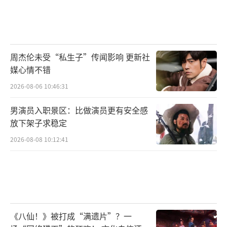
亮。官方同步释出的终极预告则极具神秘色
彩，将这段奇妙与浪漫交织的爱情故事拉开了
帷幕。预告中，苏橙橙得知了唐奇是一名“视
觉超能力者”，他能看到与其他人完全不一样
周杰伦未受“私生子”传闻影响 更新社
的世界；而在唐奇的视角下，苏橙橙是个独特
媒心情不错
又“百变”的人，甚至可以是一只能“直立行
2026-08-06 10:46:31
走”的羊驼。唐奇一边给自己疯狂“洗脑”，
男演员入职景区：比做演员更有安全感
一边对苏橙橙的真实身份产生了怀疑。妙不可
放下架子求稳定
言的缘分和宿命的安排，让两人在日常相处中
2026-08-08 10:12:41
碰撞出了一系列神奇的化学反应，高甜逗趣的
恋爱日常极具戏剧张力，瞬间令观众期待值拉
满。
《八仙！》被打成“满遗片”？一