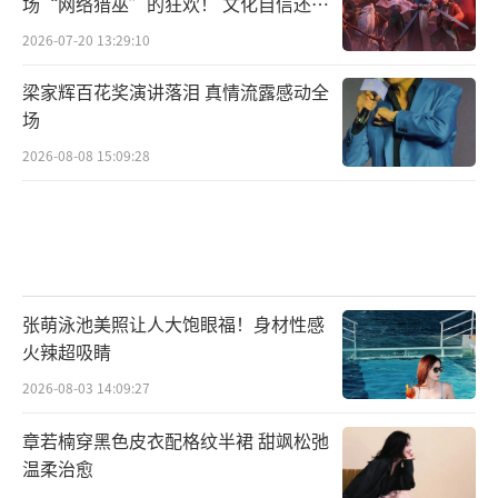
场“网络猎巫”的狂欢！ 文化自信还是
焦虑？
2026-07-20 13:29:10
梁家辉百花奖演讲落泪 真情流露感动全
场
2026-08-08 15:09:28
张萌泳池美照让人大饱眼福！身材性感
火辣超吸睛
2026-08-03 14:09:27
章若楠穿黑色皮衣配格纹半裙 甜飒松弛
温柔治愈