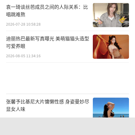
了多重看点。同时，男女主独立清醒、坚持理
袁一琦谈丝芭成员之间的人际关系：比
想的人设也高度贴合当下年轻群体。男主唐奇
唱跳难熬
虽是天生的“四色视者”，但始终坚持用自己
2026-07-28 10:58:28
的专业能力积极研发国货美妆；女主苏橙橙在
迪丽热巴最新写真曝光 美萌猫猫头造型
求职路上屡次碰壁，却从未放弃过加入美妆行
可爱养眼
业的初心……他们在追求各自理想的道路上相
2026-08-05 11:34:16
遇，并不断突破自我携手同行，展现出了强大
的内心和坚定的信念。此外，在如今这个追求
多元化的时代，该剧所传递出“美不该被定
义”“勇敢做真实自己”的正向价值观，也将
引发当代观众的强烈共鸣。
张馨予比基尼大片慵懒性感 身姿曼妙尽
显女人味
2026-07-30 13:39:23
郭富城晒照为方媛庆生：祝老婆生日快