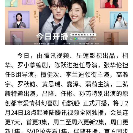
今日，由腾讯视频、星莲影视出品，桐
华、罗小葶编剧，陈跃进担任导演，张华伦担
任B组导演，檀健次、李兰迪领衔主演，高瀚
宇、罗秋韵、黄思瑞、嘉泽、蒲萄主演，王弘
毅特邀出演，昌隆、任彬、孙芮特别出演的原
创都市爱情科幻喜剧《滤镜》正式开播，将于2
月24日18点起登陆腾讯视频全网独播，会员连
更7天，首更3集，周二至周六更新2集，周日更
新1集，SVIP抢先看1集。伴随开播，官方同步