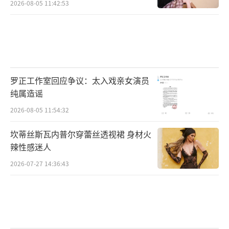
2026-08-05 11:42:53
欢喜冤家爆改创业搭子
开启爆笑副本上演双向奔赴
罗正工作室回应争议：太入戏亲女演员
纯属造谣
该剧以轻松诙谐的叙事方式，细腻描绘了
2026-08-05 11:54:32
唐奇与苏橙橙之间跌宕起伏的情感脉络，两人
上演着误会不断却笑点频发的高能情节，或将
坎蒂丝斯瓦内普尔穿蕾丝透视裙 身材火
辣性感迷人
戳中各类观众的不同追剧喜好。剧中的科技产
2026-07-27 14:36:43
品“滤镜手镯”可以让人随意变身开启副本的
科幻设定，不仅丰富了故事背景，还让男女主
的情感线以此建立紧密联系，创造出了一个现
实与想象共存的“超现实世界”，为剧集增添