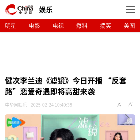
娱乐
明星
电影
电视
爆料
搞笑
美图
健次李兰迪《滤镜》今日开播 “反套
路”恋爱奇遇即将高甜来袭
中华网娱乐
2025-02-24 10:40:38