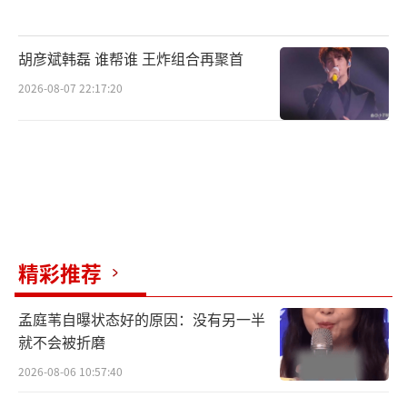
檀健次李兰迪逗趣邂逅
胡彦斌韩磊 谁帮谁 王炸组合再聚首
解锁“冰唐橙”般甜愈爱恋
2026-08-07 22:17:20
《滤镜》讲述了一个新科技产品“滤镜手
镯”让普通平凡的苏橙橙（李兰迪 饰）拥有了
改变容貌的能力。与苏橙橙心意相通的唐奇
（檀健次 饰）揭开了她变换身份的真相，两人
要一起面对“滤镜手镯”带来的严峻挑战的故
精彩推荐
事。
孟庭苇自曝状态好的原因：没有另一半
今日曝光的单人海报中，高颜值的主要角
就不会被折磨
色们悉数亮相，不同场景中的彩色光晕为温馨
2026-08-06 10:57:40
治愈的画风增添了一抹春日氛围，让人眼前一