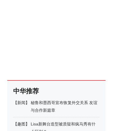
中华推荐
【
新闻
】
秘鲁和墨西哥宣布恢复外交关系 友谊
与合作新篇章
【
趣图
】
Lisa新舞台造型被质疑和疯马秀有什