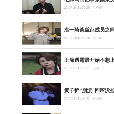
26-07-28 11:00:25
毛舜筠
袁一琦谈丝芭成员之
26-07-28 10:58:28
袁一琦
王濛透露最开始不想上
26-07-21 11:12:57
王濛
黄子韬“崩溃”回应没
26-07-21 11:08:42
黄子韬