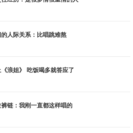
间的人际关系：比唱跳难熬
《浪姐》 吃饭喝多就答应了
拉裤链：我刚一直都这样唱的