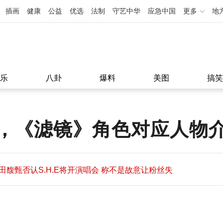
插画
健康
公益
优选
法制
守艺中华
应急中国
更多
地
乐
八卦
爆料
美图
搞笑
，《滤镜》角色对应人物
田馥甄否认S.H.E将开演唱会 称不是故意让粉丝失
望
田馥甄否认S.H.E将开演唱会 称不是故意让粉丝失
11:08
望
11:08