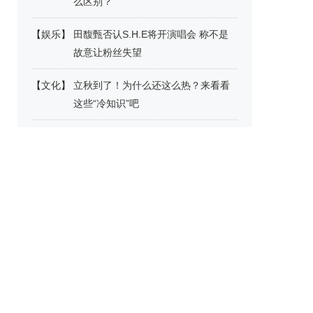
么区别？
【
娱乐
】
田馥甄否认S.H.E将开演唱会 称不是
故意让粉丝失望
【
文化
】
立秋到了！为什么还这么热？来看看
这些“冷知识”吧