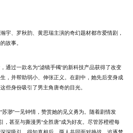
高瀚宇、罗秋韵、黄思瑞主演的奇幻题材都市爱情剧，
间的故事。
，通过一款名为“滤镜手镯”的新科技产品获得了改变
人生，并帮助弱小、伸张正义。在剧中，她先后变身成
，这些身份吸引了男主角唐奇的目光。
“苏渺”一见钟情，赞赏她的见义勇为。随着剧情发
引，甚至与撕漫男“全胜唐”成为好友。尽管苏橙橙每
心深深吸引。得知真相后，两人共同面对挑战、追逐梦