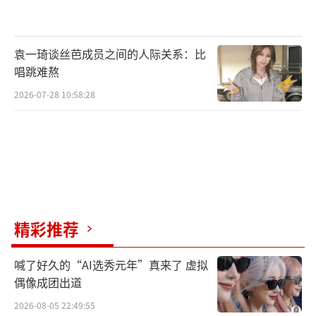
十分亮眼的风景。
相较于第一部稍显稚嫩的赵甲第学生时
袁一琦谈丝芭成员之间的人际关系：比
代，如今第二部的故事则更强调了在当下时代
唱跳难熬
变迁过程中，几代人尤其是青年们如何实现个
2026-07-28 10:58:28
人理想和自我超越。在危机四伏的商海浮沉，
赵甲第不仅要突破父亲的阴影，还要不断对抗
外部对手，无论遇到怎样的挫败，他都坚
持“站起来，挺起胸”，跌跌撞撞继续向前，
相信也能为年轻观众们提供追寻梦想奋发向上
的力量。
精彩推荐
作为优酷的重点项目，平台在此次的内容
喊了好久的“AI选秀元年”真来了 虚拟
创作、团队配置、宣传推广和站内排面倾斜上
偶像成团出道
给予了大力支持，深信撬动观众注意力的杠杆
2026-08-05 22:49:55