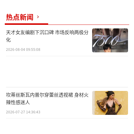
多维爽点燃爆初夏 赵甲第热血逆袭正能量
热点新闻
人生
天才女友编剧下沉口碑 市场反响两极分
延续前作的“爽燃”基因，《我叫赵甲第
化
2》在保留了原有的快节奏多爽点的同时，更通
2026-08-04 09:55:08
过多线并行的叙事方式强化了剧情深度。以赵
甲第与父亲赵鑫的权力博弈为起点，赵甲第迎
来了事业线的全面进阶，他独自一人出走金
海，在这个多方势力明争暗斗的诡谲江湖中，
坎蒂丝斯瓦内普尔穿蕾丝透视裙 身材火
赵甲第虽一穷二白，却最终凭借自己的实力与
辣性感迷人
谋略强势破局。此外，赵甲第的生活线也得到
2026-07-27 14:36:43
了深度延展，李枝锦、齐冬草、蔡言芝及裴洛
神等性格各异的女性角色，更成为了剧中令人