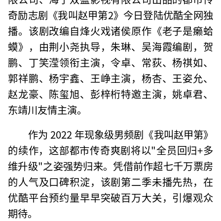
奇励志剧《我叫赵甲第2》今日登陆优酷全网独
播。该剧改编自烽火戏诸侯原作《老子是癞蛤
蟆》，由荆小尧执导，朱琳、吴海霞编剧，贺
鹏、丁笑滢领衔主演，令卓、常荻、杨祺如、
郭祥鹏、杨宇鑫、王峥主演，杨杏、王姿允、
赵龙豪、陈玺旭、彭梓桁特邀主演，姚卓君、
东靖川友情主演。
作为 2022 年现象级男频剧《我叫赵甲第》
的续作，这部都市传奇爽剧将以"全员回归+多
维升级"之姿强势归来。凭借前作超七千万票房
的人气及口碑积淀，该剧第二季未播先热，在
优酷平台预约量早早突破百万大关，引爆观众
期待。