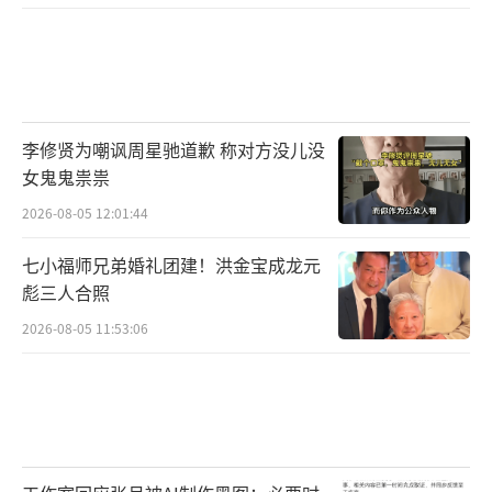
是优质的故事、过硬的品质。制作方及出品方
之一的耐飞则长期深耕精品剧集赛道，在创新
内容的开发上具备独特优势和强劲实力。作为
男频爆款爽剧的天花板作品，《我叫赵甲第2》
将如何为观众带来一场升级版“癞蛤蟆逆袭之
李修贤为嘲讽周星驰道歉 称对方没儿没
女鬼鬼祟祟
旅”，敬请期待。
（责任编辑：李劲 CK005）
2026-08-05 12:01:44
七小福师兄弟婚礼团建！洪金宝成龙元
彪三人合照
2026-08-05 11:53:06