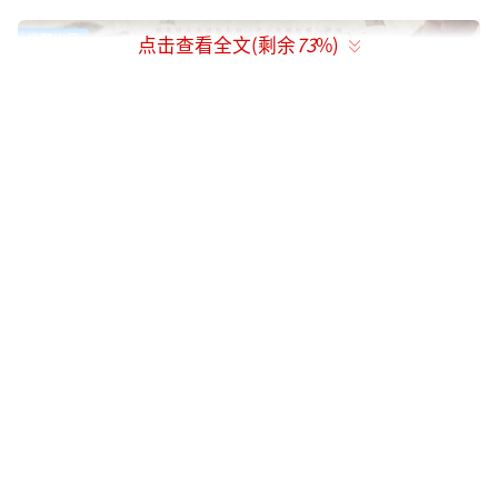
点击查看全文(剩余
73
%)
原班人马重磅集结 新老角色碰撞火花
《我叫赵甲第 2》延续前作核心故事脉
络，赵甲第（贺鹏饰）褪去青涩学生印记，开
启“豪门逆子”白手起家的全新传奇，既延续