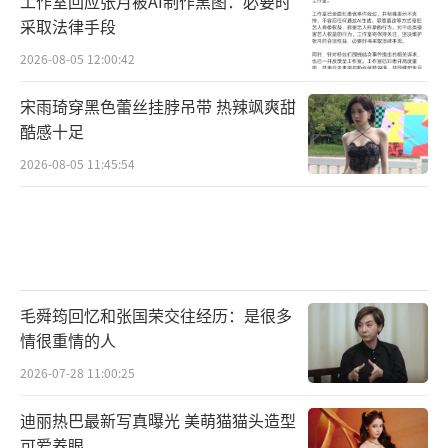
工作室回应张月被AI制作黑图：必要时
采取法律手段
2026-08-05 12:00:42
宋雨琦穿黑色蕾丝挂脖吊带 热辣飒爽甜
酷感十足
2026-08-05 11:45:54
毛舜筠回忆和张国荣交往经历：是很多
情很重情的人
2026-07-28 11:00:25
迪丽热巴最新写真曝光 美萌猫猫头造型
可爱养眼