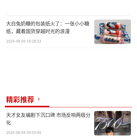
大白兔奶糖的包装纸火了：一张小小糖
纸，藏着国货穿越时光的浪漫
2026-08-06 16:28:33
官方发布的“绝绝子夫妇”版预告，以松
弛有度的轻喜风格串联出男女主囧态百出的生
精彩推荐
活日常。预告片中，一段“绝望代购”的搞笑
视频让张冉成为国内新晋的表情包“网红”，
天才女友编剧下沉口碑 市场反响两极分
化
由此夫妻俩开启了“人形表情包养成计划”。
2026-08-04 09:55:08
从主持人变搞笑博主，张冉在直播间花招百出