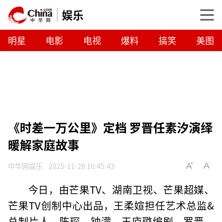
娱乐
明星
电影
电视
爆料
搞笑
美图
《时差一万公里》定档 罗晋任素汐演绎
暖解家庭故事
中华网娱乐
2025-11-28 16:45:43
今日，由芒果TV、湖南卫视、芒果超媒、
芒果TV创制中心出品，王柔媗担任艺术总监&
总制片人，陈琛、钟濛、王庐璐编剧，罗晋、