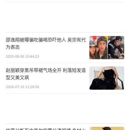
博流量，爆笑滑稽名场面争相呈现令人捧腹，
而“绝世人夫”付玉东则把“哄妻”狠狠拿
捏，“钱是王八蛋，没了咱再赚”“鼓励老婆
是老公基本法第二条，第一条是相信老婆”等
邵逸翔被曝骗吃骗喝恐吓他人 吴宗宪代
金句频出在线吸粉，“绝绝子夫妇”的相处碎
为表态
片欢乐逗趣又不失温暖，为观众展现出了夫妻
2026-08-06 10:44:23
关系中美好和谐的一面，愈发勾起观众对故事
赵丽颖穿黑吊带裙气场全开 利落短发造
的好奇。“爱在当下”版海报组图都市质感浓
型又美又飒
郁，用温暖细腻不失时尚的画面语言，传递出
2026-07-16 11:28:56
剧集中几位主人公笑对生活困顿的内心张力。
付玉东温暖凝笑，眉宇间尽显好男人的成熟与
稳重；张冉眼神专注，诠释着其整装待发的昂
扬“斗志”；葛开阳（周游饰）神情淡然，流
露出几分历经跌宕的坚定；成曼（胡杏儿