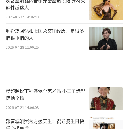
坎蒂丝斯瓦内普尔穿蕾丝透视裙 身材火
饰）“女强人”的外表下满含着爱意与憧憬；
辣性感迷人
李道奇（王子川饰）眼含笑意眺望远方，姿态
2026-07-27 14:36:43
洒脱；陆心颖（孙安可饰）青春洋溢中自带乐
毛舜筠回忆和张国荣交往经历：是很多
观天性。海报用不同色调定格着众角色的笑意
情很重情的人
一瞬，为这幅都市群像画卷奠定了轻松欢愉的
2026-07-28 11:00:25
基调。
杨超越说丁程鑫像个艺术品 小王子造型
惊艳全场
2026-07-21 14:06:03
郭富城晒照为方媛庆生：祝老婆生日快
乐心想事成