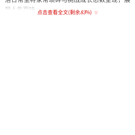
现人生百味。
点击查看全文(剩余
83
%)
罗晋任素汐暖解夫妻笑泪