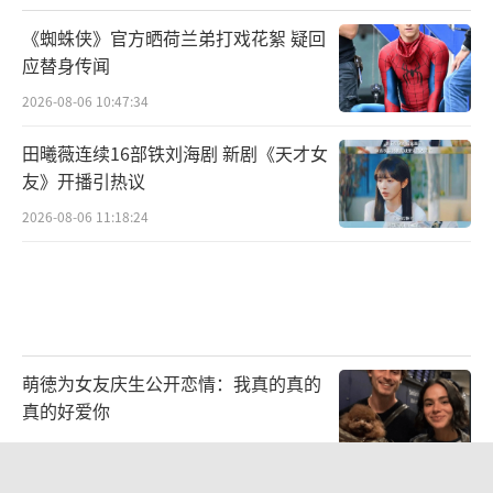
多元对焦全年龄层话题共鸣
《蜘蛛侠》官方晒荷兰弟打戏花絮 疑回
应替身传闻
除了豪华实力派演员阵容，《时差一万公
2026-08-06 10:47:34
里》还汇聚了行业金牌班底创作力量，为内容
田曦薇连续16部铁刘海剧 新剧《天才女
与制作的革新保驾护航。总制片人王柔媗手握
友》开播引热议
《安家》《突围》《人不彪悍枉少年》《理智
2026-08-06 11:18:24
派生活》等多部成功热剧，其对现实题材的敏
锐把控和创新追求，为剧集注入了独特视角和
现实深意。此外，该剧还集结了《漫长的季
节》的剪辑指导路迪，《知否知否应是绿肥红
瘦》的美术指导王文龙，以及《我的前半生》
萌徳为女友庆生公开恋情：我真的真的
的知名造型指导裴蓓等一众金牌主创，剧集呈
真的好爱你
现值得期待。
2026-08-06 10:56:33