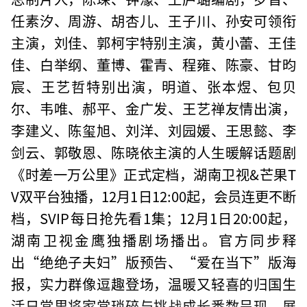
任素汐、周游、胡杏儿、王子川、孙安可领衔
主演，刘佳、郭柯宇特别主演，黄小蕾、王佳
佳、白举纲、董博、霍青、程雍、陈豪、甘昀
宸、王艺哲特别出演，明道、张本煜、包贝
尔、韦唯、郝平、金广发、王艺禅友情出演，
李建义、陈玺旭、刘洋、刘园媛、王思懿、李
剑云、郭敬恩、陈晓依主演的人生暖解话题剧
《时差一万公里》正式定档，湖南卫视&芒果T
V双平台独播，12月1日12:00起，会员连更不断
档，SVIP每日抢先看1集；12月1日20:00起，
湖南卫视金鹰独播剧场播出。官方同步释
出“绝绝子夫妇”版预告、“爱在当下”版海
报，实力群像逗趣登场，温暖又轻喜的归国生
活日常里将家常琐碎与挑战成长悉数呈现，展