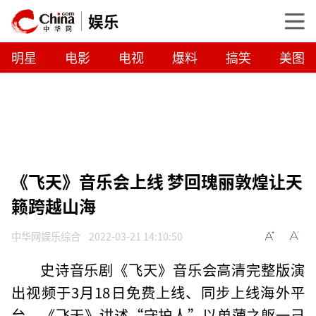
娱乐
明星
电影
电视
爆料
搞笑
美图
《飞天》音乐会上线 梦回瑰丽敦煌让天
籁跨越山海
中华网娱乐综合
2022-03-21 14:10:50
史诗音乐剧《飞天》音乐会高清完整版演
出视频于3月18日免费上线、同步上线海外平
台，《飞天》讲述“守护人”以单薄之躯一己