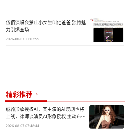
天籁跨越山海艺术慰藉心灵
伍佰演唱会禁止小女生叫他爸爸 独特魅
音乐剧《飞天》的创作团队相信，在与疫
力引爆全场
情的持续抗争中我们暂时不能走入剧场，但艺
2026-08-07 11:02:55
术家在流转千年的敦煌之美中所感受到的心灵
激荡，将透过音乐传递给屏幕前的每个人。
精彩推荐
戚薇形象授权AI，其主演的AI漫剧也将
上线，律师谈演员AI形象授权 主动布局
数字资产
2026-08-07 07:48:44