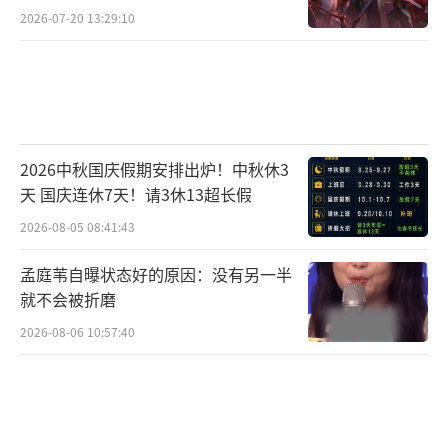
焦虑？
2026-07-20 13:29:10
2026中秋国庆假期安排出炉！中秋休3
天 国庆连休7天！请3休13超长假
传承历史是为了更好地走向未来，从与国
2026-08-05 08:41:43
际行业模式接轨的先行主题音乐会，到推广曲
上线、数字专辑发行，在不断探索全新产业模
孟庭苇自曝状态好的原因：没有另一半
就不会被折磨
式的同时，也在探索打破行业惯性思维、激发
2026-08-06 10:57:40
行业活力的决心与信心。
（责任编辑：郭一楠 CK001）