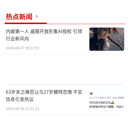
在音乐剧《飞天》创作团队及音乐会演出
热点新闻
团队的支持下，这场高规格高水准的国风盛宴
内娱第一人 戚薇开放形象AI授权 引领
免费上线B站，且于海外同步上线，向全世界拉
行业新风向
开这部东方史诗的灿烂一角。
2026-08-07 09:21:53
63岁关之琳否认与27岁模特恋情 不实
信息引发热议
2026-08-06 22:31:12