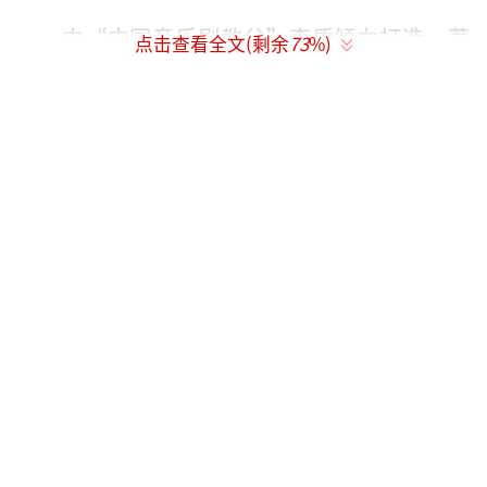
由“中国音乐剧教父”李盾倾力打造，著
点击查看全文(剩余
73
%)
名作曲家三宝、著名剧作家关山担任主创的史
诗音乐剧《飞天》音乐会于2021年9月5日在上
海文化广场上演。