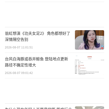
《飞天》中唱到：“文明总是在苦难中渐
渐成活，人们总是在跋涉中找到自我，悲悯给
翁虹想演《功夫女足2》 角色都想好了
了记忆一个安身之所，爱又让世界的希望在此
深情隔空告别
共和。”让更多人在一字一句中重获力量，让
2026-08-07 11:01:51
音符跨越山海驱赶我们内心的阴霾，即是《飞
天》主题音乐会免费上线的初衷，也是艺术家
台风白海豚或吞并鲸鱼 登陆地点更新
路径不确定性增大
们献给世界的大爱真情。
2026-08-07 09:01:42