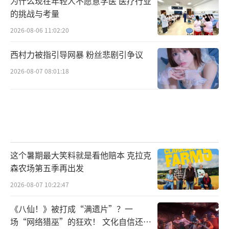
为什么现在年轻人不愿意学医 医疗行业
的挑战与考量
2026-08-06 11:02:20
西村力被指引导网暴 粉丝悲剧引争议
2026-08-07 08:01:18
讲好中国故事积极探索未知
音乐剧《飞天》制作人李盾曾阐述过作品
的创作初衷：“从文明和哲学的层面，还原千
年魅力敦煌，用音乐剧的形式，把中国的故事
这个暑期最大笑料就是看他赔本 克拉克
讲到世界去。”
森农场第五季再出发
2026-08-07 10:22:47
《八仙！》被打成“满遗片”？一
场“网络猎巫”的狂欢！ 文化自信还是