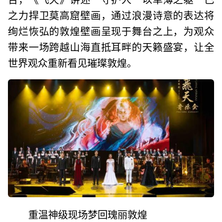
之力捍卫莫高窟壁画，通过浪漫诗意的表达将
绚烂恢弘的敦煌壁画呈现于舞台之上，为观众
带来一场跨越山海直抵耳畔的天籁盛宴，让全
世界观众重新看见璀璨敦煌。
重温神级现场梦回瑰丽敦煌