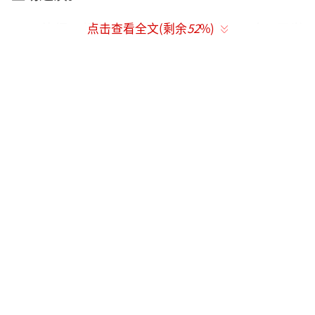
值得一提的是，此次公演是继2020年2月举
点击查看全文(剩余
52
%)
办的首次单独演唱会之后，时隔2年零9个月举
办的NCT DREAM的第二次日本巡演，可以欣赏
到NCT DREAM感性的音乐和独一无二的表演，
期待获得当地歌迷们爆发性的呼应。
另外，NCT DREAM凭借2020年1月发行的
首张日本巡演纪念迷你专辑《THE DREAM》，
在日本正式出道前成为首位荣登Oricon Weekl
y专辑排行榜第一名的韩国男艺人。不仅凭借正
规1辑《味 (Hot Sauce)》横扫Oricon日榜、周
榜、月榜专辑排行榜榜首，还凭借正规2辑《Gl
itch Mode》摘得日本LINE Music“Album To
p 100”榜单桂冠，获得了火热人气，此次日本