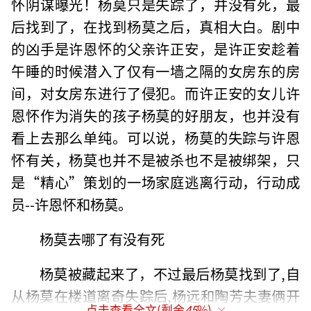
怀阴谋曝光！杨莫只是失踪了，并没有死，最
后找到了，在找到杨莫之后，真相大白。剧中
的凶手是许恩怀的父亲许正安，是许正安趁着
午睡的时候潜入了仅有一墙之隔的女房东的房
间，对女房东进行了侵犯。而许正安的女儿许
恩怀作为消失的孩子杨莫的好朋友，也并没有
看上去那么单纯。可以说，杨莫的失踪与许恩
怀有关，杨莫也并不是被杀也不是被绑架，只
是“精心”策划的一场家庭逃离行动，行动成
员--许恩怀和杨莫。
杨莫去哪了有没有死
杨莫被藏起来了，不过最后杨莫找到了,自
从杨莫在楼道离奇失踪后,杨远和陶芳夫妻俩开
点击查看全文(剩余
45
%)