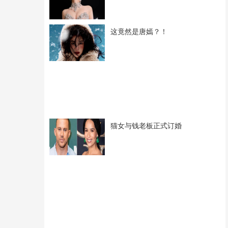
这竟然是唐嫣？！
猫女与钱老板正式订婚