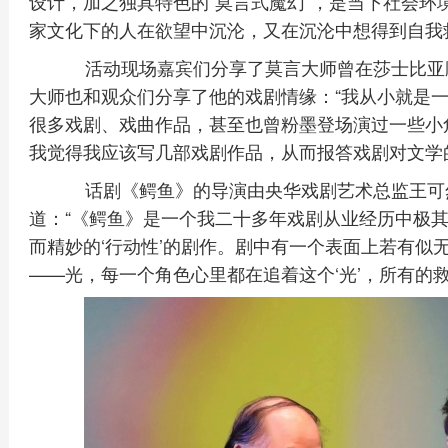
设计，加之独具特色的“莫言式魔幻”，是当下社会环
家文化下的人在欲望中沉沦，又在沉沦中想得到自我
活动现场嘉宾们分享了莫言大师曾在莎士比亚
大师也和观众们分享了他的戏剧情缘：“我从小就是一
很多戏剧、戏曲作品，甚至也曾粉墨登场演过一些小
我觉得我应该写几部戏剧作品，从而报答戏剧对文学
话剧《鳄鱼》的导演由央华戏剧艺术总监王可
道：“《鳄鱼》是一个我二十多年戏剧从业经历中极
而精妙的‘行动性’的剧作。剧中有一个表面上若有似无
——光，每一个角色心里都在追着这个‘光’，所有的救