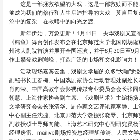
这是一部拯救欲望的大戏，这是一部救赎而不能
够成为我们的修行和人生启迪指导的大戏。莫言用复
沦中的复杂，在救赎中的向光之渡。
新年伊始，万象更新！1月11日，央华戏剧又宣
《鳄鱼》舞台创作发布会在北京师范大学北国剧场隆重
州湾大剧院首演并展开全国巡演，并于8月30日至9
作上攀登戏剧巅峰，打造广泛的市场和文化影响力！
活动现场嘉宾云集，戏剧文学届的众多“大咖”
副秘书长王春梅、中国戏剧家协会活动管理处副处长
肖向荣、中国高教学会影视传媒专业委员会会长张同
朝慧、上海作家协会副主席、《戏剧艺术》主编杨扬
文学研究会会长张清华、剧作家文艺评论家李静、上
中心副主任沈捷、北京师范大学教授张晓琴、北京师
副教授硕士导师向能、上海艺术研究中心副研究员杨
经理房雷、mailive剧场投资总经理胡传清、人民