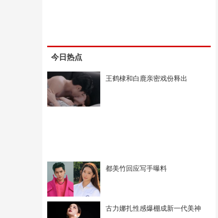
今日热点
王鹤棣和白鹿亲密戏份释出
都美竹回应写手曝料
古力娜扎性感爆棚成新一代美神