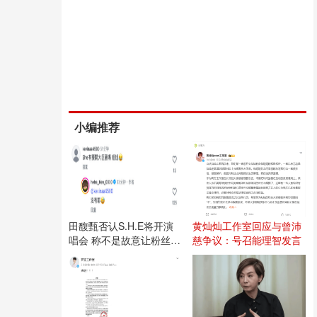
小编推荐
田馥甄否认S.H.E将开演
黄灿灿工作室回应与曾沛
唱会 称不是故意让粉丝失
慈争议：号召能理智发言
望