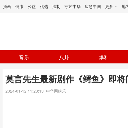
插画
健康
公益
优选
法制
守艺中华
应急中国
更多
地
音乐
八卦
爆料
莫言先生最新剧作《鳄鱼》即将
2024-01-12 11:23:13
中华网娱乐