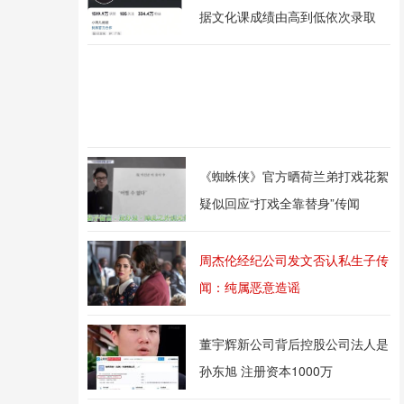
据文化课成绩由高到低依次录取
《蜘蛛侠》官方晒荷兰弟打戏花絮
疑似回应“打戏全靠替身”传闻
周杰伦经纪公司发文否认私生子传
闻：纯属恶意造谣
董宇辉新公司背后控股公司法人是
孙东旭 注册资本1000万