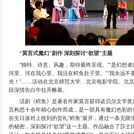
“莫言式魔幻”剧作 深刻探讨“欲望”主题
“独特、诗意、风趣，期待最终呈现。”“是幻想者
河里、河在我心里、我活在鳄鱼肚子里。”“我永远不
光！”……活动在北京师范大学、北京电影学院、北
段深情告白中拉开帷幕。
话剧《鳄鱼》是著名作家莫言获得诺贝尔文学奖
言构思十余年精心创作而成，是一部具有魔幻色彩的
在生日派对上收到的贺礼“鳄鱼”展开，通过一条无限
的秘密，深刻探讨“欲望”这一主题。作品融合了莎士