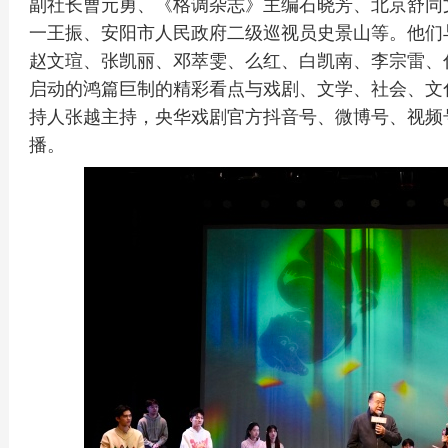
副社长曹元勇、《格调杂志》主编石晓芳、北京舒同
一王振、安阳市人民政府二级巡视员史景山等。他们
赵文瑄、张凯丽、邓萃雯、么红、白凯南、李宗雷、
启动的鸿篇巨制的精彩看点与戏剧、文学、社会、文
持人张越主持，央华戏剧官方抖音号、微博号、视频
播。