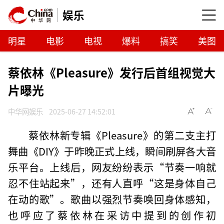
娱乐
明星
电影
电视
爆料
搞笑
美图
蔡依林《Pleasure》发行后首组视觉大
片曝光
中华网娱乐
2025-06-27 14:52:01
蔡依林新专辑《Pleasure》的第二支主打
舞曲《DIY》于昨晚正式上线，瞬间刷屏各大音
乐平台。上线后，网友纷纷表示“节奏一响就
忍不住站起来”，还有人直呼“这是身体自己
在动的歌”。歌曲以强烈节奏唤回身体感知，
也呼应了蔡依林在采访中提到的创作初