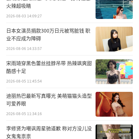
火辣超吸睛
2026-08-03 14:09:27
黑蕾丝手套下的金属抹胸、高领紧身拼色
格裙、蝴蝶面纱下的白色束身、粉色复古俏皮
日本女演员捐款300万日元被骂脏钱 职
业不应成为障碍
短裙、黑白波点开衩套装、米色印花轻纱长
2026-08-06 14:33:57
裙，这六组造型从张扬到内敛、从释放到凝
视，像是蔡依林面对自我与探问欲望的六个阶
宋雨琦穿黑色蕾丝挂脖吊带 热辣飒爽甜
段。她以风格服装转译六种内在感受，拼贴出
酷感十足
一幅愉悦的情绪地图。同步释出的短片自黑白
2026-08-05 11:45:54
画面开启，情绪逐步被色彩点燃，伴随她的独
迪丽热巴最新写真曝光 美萌猫猫头造型
白——“我认为未来是什么，什么就会来”，展
可爱养眼
现从困惑到觉醒、从追问到掌握的旅程。
2026-08-05 11:34:16
李修贤为嘲讽周星驰道歉 称对方没儿没
女鬼鬼祟祟