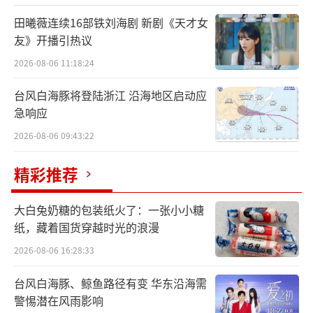
田曦薇连续16部铁刘海剧 新剧《天才女
友》开播引热议
2026-08-06 11:18:24
在热度持续升温之际，专辑发行后的首组
台风白海豚将登陆浙江 沿海地区启动应
杂志封面大片同步曝光。六套全新造型、搭配
急响应
一支概念短片，以视觉语言延续《Pleasure》
2026-08-06 09:43:22
关于“愉悦、自主、倾听身体”的主张。
精彩推荐
大白兔奶糖的包装纸火了：一张小小糖
纸，藏着国货穿越时光的浪漫
2026-08-06 16:28:33
台风白海豚、鲸鱼路径有变 华东沿海需
警惕潜在风雨影响