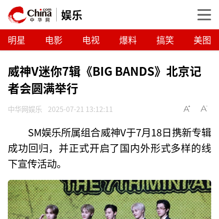
娱乐
明星
电影
电视
爆料
搞笑
美图
威神V迷你7辑《BIG BANDS》北京记
者会圆满举行
中华网娱乐
2025-07-21 13:12:11
SM娱乐所属组合威神V于7月18日携新专辑
成功回归，并正式开启了国内外形式多样的线
下宣传活动。