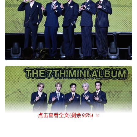
点击查看全文(剩余
90
%)