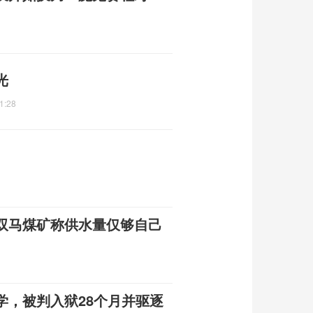
光
1:28
双马煤矿称供水量仅够自己
学，被判入狱28个月并驱逐