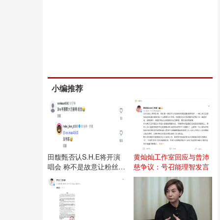
小编推荐
田馥甄否认S.H.E将开演
黄灿灿工作室回应与曾沛
唱会 称不是故意让粉丝失
慈争议：号召能理智发言
望