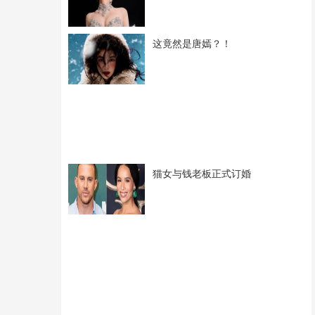
这竟然是唐嫣？！
猫女与钱老板正式订婚