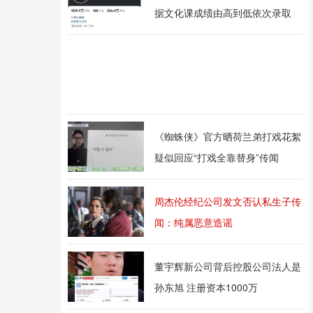
据文化课成绩由高到低依次录取
《蜘蛛侠》官方晒荷兰弟打戏花絮
疑似回应“打戏全靠替身”传闻
周杰伦经纪公司发文否认私生子传
闻：纯属恶意造谣
董宇辉新公司背后控股公司法人是
孙东旭 注册资本1000万