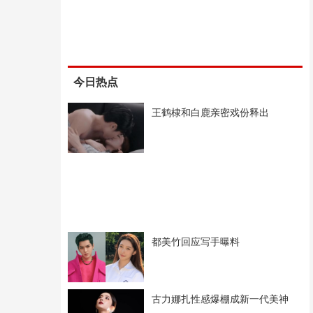
今日热点
王鹤棣和白鹿亲密戏份释出
都美竹回应写手曝料
古力娜扎性感爆棚成新一代美神