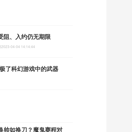
受阻、入约仍无期限
限
2023-04-04 14:14:44
像极了科幻游戏中的武器
换帅如换刀？魔鬼赛程对