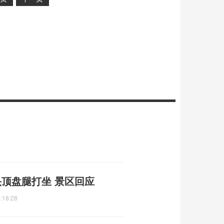
顶盘腿打坐 景区回应
:18:28