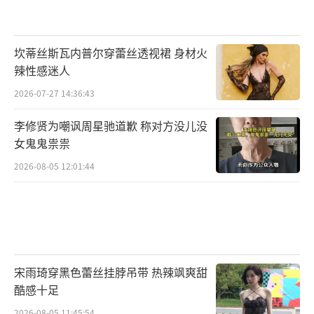
坎蒂丝斯瓦内普尔穿蕾丝透视裙 身材火
辣性感迷人
2026-07-27 14:36:43
李修贤为嘲讽周星驰道歉 称对方没儿没
女鬼鬼祟祟
2026-08-05 12:01:44
宋雨琦穿黑色蕾丝挂脖吊带 热辣飒爽甜
酷感十足
2026-08-05 11:45:54