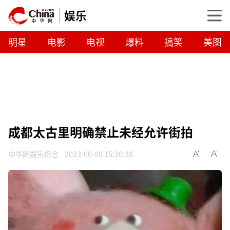
娱乐
明星
电影
电视
爆料
搞笑
美图
成都太古里明确禁止未经允许街拍
中华网娱乐综合
2023-06-08 15:20:38