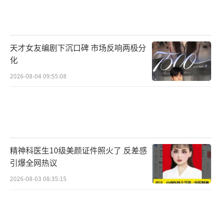
这也行？小红书不应该是姐妹们的小乐园吗？？？
近日，有网友在小红书发现，“旅游搭子
天才女友编剧下沉口碑 市场反响两极分
化
费用全包”正在成为一道暗语。在此类帖子醒
目标题下，通常还会注明“仅限女生，各取所
2026-08-04 09:55:08
需。” 有网友发帖表示，自己在小红书找旅游
搭子过程中，被对方问是不是找“绿色搭
子”。在被问及平台上是否真有非绿色交易
时，对方称：“费用全包限女的基本上都是，
精神科医生10级美颜证件照火了 反差感
绿色的会说清”。
引爆全网热议
2026-08-03 08:35:15