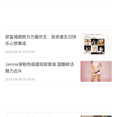
郭富城晒照为方媛庆生：祝老婆生日快
乐心想事成
2026-08-06 10:57:07
这不是小红书第一次陷入“涉黄”风波。
Jennie穿粉色缎面短款套装 甜酷鲜活
魅力出众
据央视新闻此前报道，2021年9月，四川成都的
小学生家长蒋先生在“小红书”App上发现，
2026-08-06 10:39:41
有诸多明显泄露未成年人身体隐私的视频被推
送。2022年，小红书关联公司行吟信息科技
（上海）有限公司曾因违反未成年人保护法，
被上海市黄浦区文化和旅游局罚款30万元。
（责