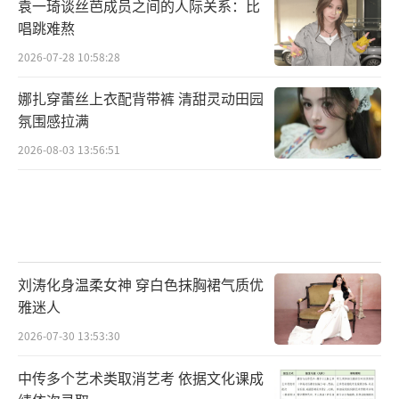
袁一琦谈丝芭成员之间的人际关系：比
任编辑：郭一楠 CK001）
唱跳难熬
2026-07-28 10:58:28
娜扎穿蕾丝上衣配背带裤 清甜灵动田园
氛围感拉满
2026-08-03 13:56:51
刘涛化身温柔女神 穿白色抹胸裙气质优
雅迷人
2026-07-30 13:53:30
中传多个艺术类取消艺考 依据文化课成