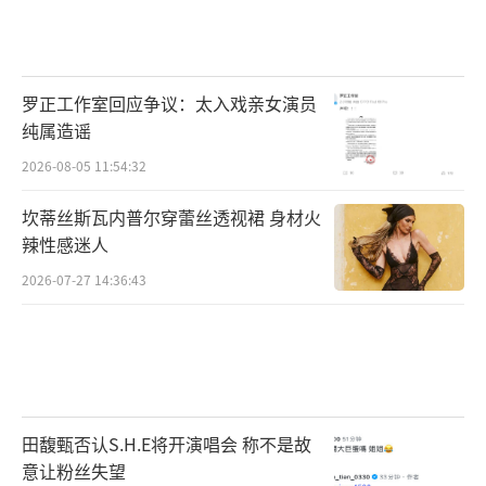
罗正工作室回应争议：太入戏亲女演员
纯属造谣
2026-08-05 11:54:32
坎蒂丝斯瓦内普尔穿蕾丝透视裙 身材火
辣性感迷人
2026-07-27 14:36:43
田馥甄否认S.H.E将开演唱会 称不是故
意让粉丝失望