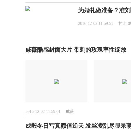
为婚礼做准备？准刘
2016-12-02 11:59:51
甘比
戚薇酷感封面大片 带刺的玫瑰率性绽放
2016-12-02 11:59:01
戚薇
成毅冬日写真颜值逆天 发丝凌乱尽显呆