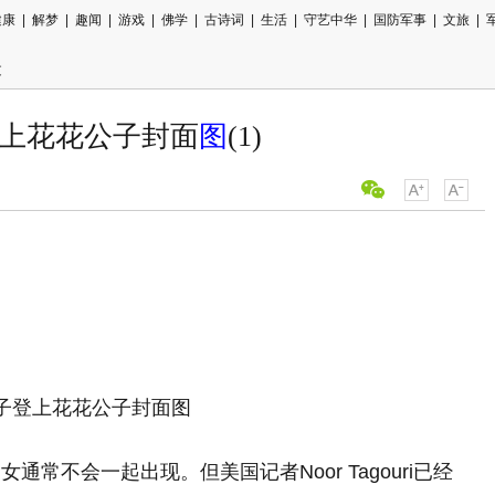
健康
|
解梦
|
趣闻
|
游戏
|
佛学
|
古诗词
|
生活
|
守艺中华
|
国防军事
|
文旅
|
文
上花花公子封面
图
(1)
女通常不会一起出现。但美国记者Noor Tagouri已经