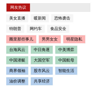
网友热议
美女直播
暖新闻
恐怖袭击
特朗普
网约车
食品安全
圈里那些事儿
男男女女
明星隐私
台海风云
中日角逐
中美博弈
中国潜艇
大国空军
中国航母
商界领袖
股市风云
智能生活
油价调整
共享经济