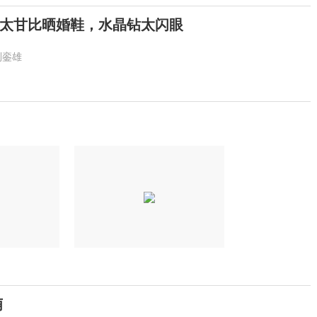
太甘比晒婚鞋，水晶钻太闪眼
刘銮雄
萌