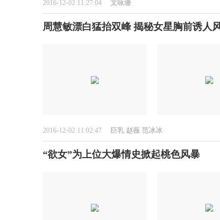
2016-12-02 11:27:04
文咏珊
周慧敏漂白猛抬双峰 揭秘女星胸前诱人
2016-12-02 11:02:47
巨乳
赵薇
范冰冰
“欲女”为上位大爆情史掀起桃色风暴