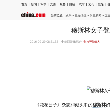
首页
|
新闻
|
军事
|
文史
|
政务
|
财经
|
汽车
|
文化
|
娱乐
|
当前位置：
娱乐
>
星光灿烂
>
明星新闻
> 正
穆斯林女子登
2016-09-29 08:51:52
中华网娱乐综合
参与评论(
)人
《花花公子》杂志和戴头巾的
穆斯林
妇