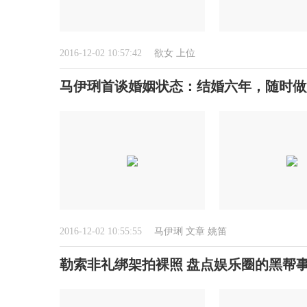
2016-12-02 10:57:42
欲女
上位
马伊琍首谈婚姻状态：结婚六年，随时做
2016-12-02 10:55:55
马伊琍
文章
姚笛
勒索非礼绑架拍裸照 盘点娱乐圈的黑帮