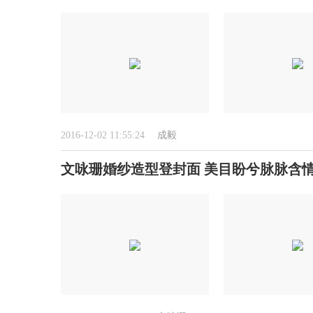
2016-12-02 11:55:24
成毅
文咏珊婚纱造型登封面 美目盼兮脉脉含