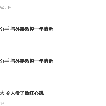
斯威夫特
布分手 与外籍嫩模一年情断
布分手 与外籍嫩模一年情断
大 令人看了脸红心跳
查理