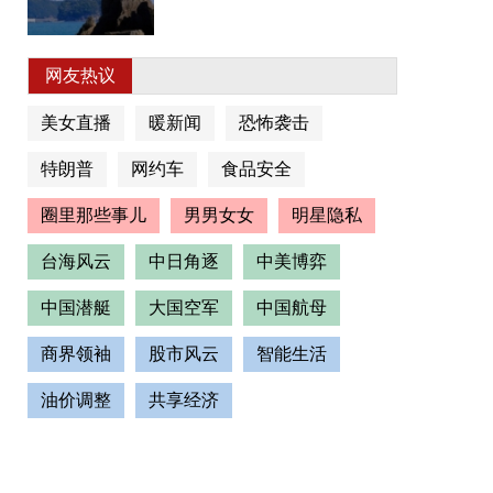
网友热议
美女直播
暖新闻
恐怖袭击
特朗普
网约车
食品安全
圈里那些事儿
男男女女
明星隐私
台海风云
中日角逐
中美博弈
中国潜艇
大国空军
中国航母
商界领袖
股市风云
智能生活
油价调整
共享经济