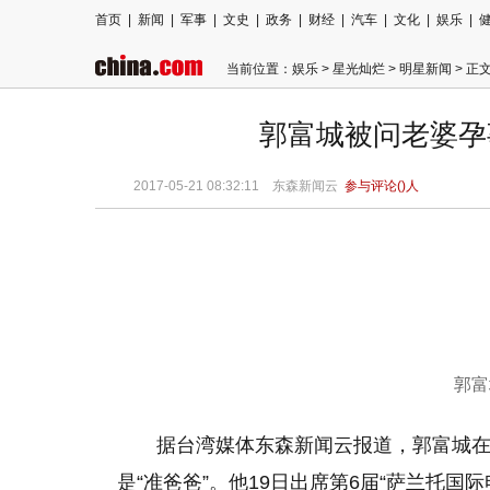
首页
|
新闻
|
军事
|
文史
|
政务
|
财经
|
汽车
|
文化
|
娱乐
|
当前位置：
娱乐
>
星光灿烂
>
明星新闻
> 正
郭富城被问老婆孕
2017-05-21 08:32:11 东森新闻云
参与评论(
)人
郭富
据台湾媒体东森新闻云报道，郭富城在
是“准爸爸”。他19日出席第6届“萨兰托