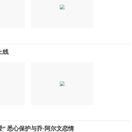
上线
” 悉心保护与乔·阿尔文恋情