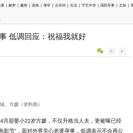
健康
|
解梦
|
趣闻
|
游戏
|
佛学
|
古诗词
|
生活
|
守艺中华
|
国防军事
|
文旅
|
文
事 低调回应：祝福我就好
城、方媛（资料图）
4月迎娶小22岁方媛，不仅升格当人夫，更被曝已经
国际电影节”，面对外界关心老婆孕事，低调表示不会再公