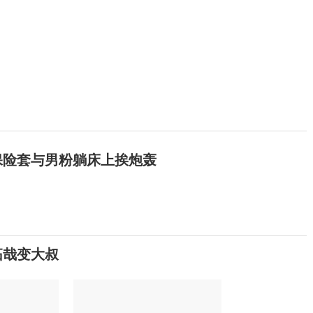
咬保险套与男粉躺床上挨炮轰
拓哉变大叔