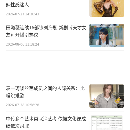
味道差？
辣性感迷人
2026-07-27 14:36:43
如果价格贵的话，能享受到好的服务也是o
田曦薇连续16部铁刘海剧 新剧《天才女
k的，但有些店甚至连味道都不能保证，比如周
友》开播引热议
杰伦开的中华料理店J大侠。
2026-08-06 11:18:24
有很多网友都吐槽过餐厅的食物不好吃，
盘子也破：
对于不好吃的形容，网友真的是有百种说
袁一琦谈丝芭成员之间的人际关系：比
法：
唱跳难熬
2026-07-28 10:58:28
中传多个艺术类取消艺考 依据文化课成
不过唯一的好处估计是店里的“周杰
绩依次录取
伦”因素还是很浓的，从菜单到店内循环播放