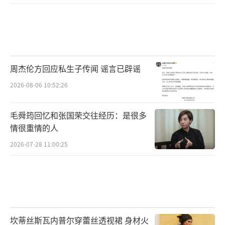
但是价格，应该是更主要的原因。虽说不
至于是百万一杯，但也hin贵了。一杯奶茶48
块，分分钟赶超了豪华大杯星爸爸啊。
周杰伦方回应私生子传闻 谣言已辟谣
奶茶通常都是下午茶的时候喝，但是如果
2026-08-06 10:52:26
每天48元，吃瓜群众真的能消费得起么？
毛舜筠回忆和张国荣交往经历：是很多
情很重情的人
也有网友猜测，难道喝的是环境？毕竟ba
2026-07-28 11:00:25
by把店里装饰成小公主风的。
小妹第一次知道粉红粉红的公主风这么值
钱！
坎蒂丝斯瓦内普尔穿蕾丝透视裙 身材火