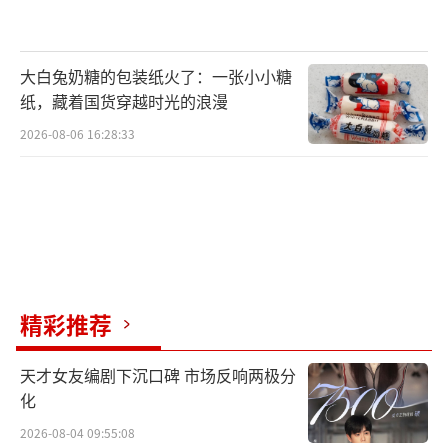
o⊙)…
大白兔奶糖的包装纸火了：一张小小糖
还有黄晓明和Angelababy的奶昔店，店名
纸，藏着国货穿越时光的浪漫
看着就很贵气——百万奶昔！
2026-08-06 16:28:33
在上海和杭州都有店面，根据黄晓明在开
业时候时候说的，预计在两年内开200—300家
分店。
奶茶店是在2014年开的，到现在已经3年
精彩推荐
了，但是依然只是有当初的2家店铺而已。
天才女友编剧下沉口碑 市场反响两极分
化
原因嘛，口味也许是一个方面
2026-08-04 09:55:08