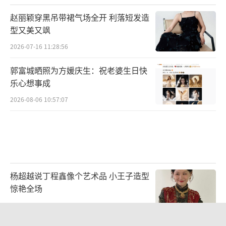
被指性价比太低了：
赵丽颖穿黑吊带裙气场全开 利落短发造
型又美又飒
2026-07-16 11:28:56
甚至有网友开了这样的脑洞：越来越难
吃，是不是说明老薛音乐越来越成功？
郭富城晒照为方媛庆生：祝老婆生日快
乐心想事成
不干净？
2026-08-06 10:57:07
难吃什么的都能忍了，最重要的是干净
呀，但有时候干净都不一定保证得了。
韩寒和其团队“一个”开了连锁餐厅“很
杨超越说丁程鑫像个艺术品 小王子造型
惊艳全场
高兴遇见你”
2026-07-21 14:06:03