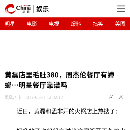
娱乐
明星
电影
电视
爆料
搞笑
美图
黄磊店里毛肚380，周杰伦餐厅有蟑
螂…明星餐厅靠谱吗
凤凰八卦
2017-05-21 13:02:12
近日，黄磊和孟非开的火锅店上热搜了：