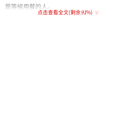
是等候用餐的人。
点击查看全文(剩余
91
%)
谁知，进店一看，却被菜单吓住了！随便
一个锅底就要将近一百元，莲藕腊排锅底，小
锅就要288元！
但这还不是最贵的，因为还有毛肚要380元
一斤，和牛则要398元一盘！
卖相看起来倒不错，但据网友说，价值398
元一盘的毛肚其实没几片。