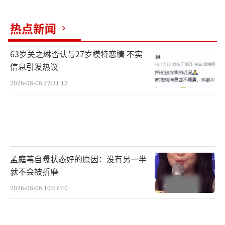
的餐饮店，开在南京，简单粗暴，就叫“孟非
热点新闻
的小面”专门卖重庆小面的。
63岁关之琳否认与27岁模特恋情 不实
看起来卖相还不错，但是三碗面超过了一
信息引发热议
百块，果然还是沙县小吃更贴心啊。
2026-08-06 22:31:12
相比之下，李晨的面馆就有点不尽如人意
了，要说孟非的小面虽然贵，好歹还是荤素搭
配，营养均衡呀，但在李晨的店里，一碗青菜
孟庭苇自曝状态好的原因：没有另一半
素面就要30块，关键是味道很一般。
就不会被折磨
2026-08-06 10:57:40
不过这个所谓天价面，后来李晨回应了，
其实只需要20元，并非热传的30元或者50元(⊙