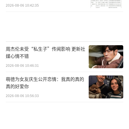
2026-08-06 10:42:35
的歌曲、大投影，无处不在的是周杰伦的身影
但是，情怀真的不能当饭吃吧？
料理做得不好吃就算了，火锅店被吐槽难
周杰伦未受“私生子”传闻影响 更新社
吃，薛之谦的上上谦也是属于榜上有名的。
媒心情不错
2026-08-06 10:46:31
萌徳为女友庆生公开恋情：我真的真的
这家火锅店属于薛之谦曲线救国，维持生
真的好爱你
计开的，但是这个曲线薛之谦似乎走得并不
2026-08-06 10:56:33
好，虽然价格过关，很多丸子、肉类吃不完还
可以点半份，但味道却让人吐槽难吃。