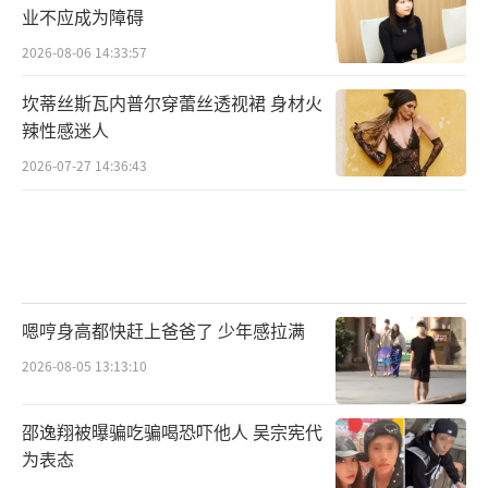
业不应成为障碍
2026-08-06 14:33:57
坎蒂丝斯瓦内普尔穿蕾丝透视裙 身材火
辣性感迷人
2026-07-27 14:36:43
嗯哼身高都快赶上爸爸了 少年感拉满
2026-08-05 13:13:10
邵逸翔被曝骗吃骗喝恐吓他人 吴宗宪代
为表态