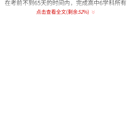
在考前不到65天的时间内，完成高中6学科所有
知识，相对来说并不容易，“短时间内让小凯
点击查看全文(剩余
52
%)
完全吃透知识要点并且融会贯通，更是难上加
难”。
TFBOYS王俊凯率先成为高三考生，之后王源、易烊千玺也将迈向
大学。
不过苏老师也透露，王俊凯本身就是个不
服输的孩子，在优秀的群体中不允许自己落
后，而为了帮助他跟上学业进度，班上同学主
动把自己的学习心得和他分享，同时学校安排
了6位老师集中时间一对一补课，“这个决定除
了是帮助小凯学习，也是出于对小凯的关
心”。