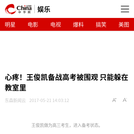
娱乐
明星
电影
电视
爆料
搞笑
美图
心疼！王俊凯备战高考被围观 只能躲在
教室里
东森新闻云
2017-05-21 14:03:12
王俊凯做为高三考生，进入备考状态。