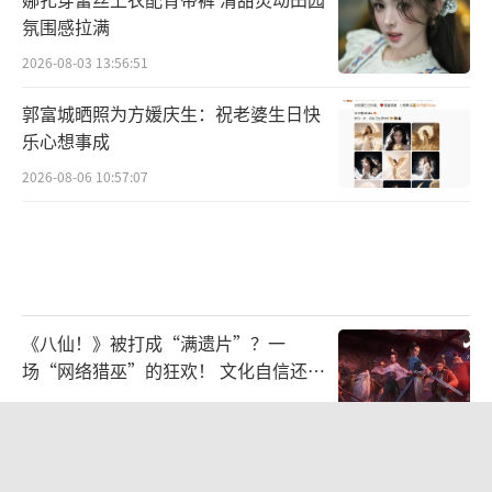
氛围感拉满
2026-08-03 13:56:51
郭富城晒照为方媛庆生：祝老婆生日快
乐心想事成
2026-08-06 10:57:07
《八仙！》被打成“满遗片”？一
场“网络猎巫”的狂欢！ 文化自信还是
焦虑？
2026-07-20 13:29:10
萌徳为女友庆生公开恋情：我真的真的
真的好爱你