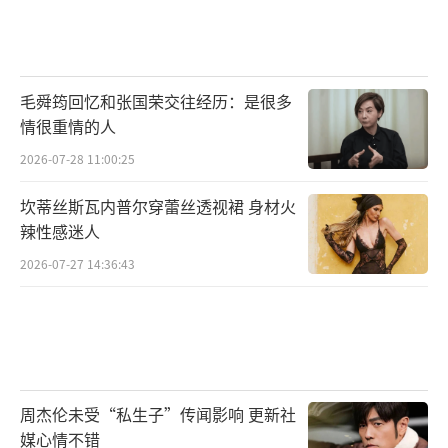
毛舜筠回忆和张国荣交往经历：是很多
不得不说，老戏骨重出江湖果然不一般。
情很重情的人
2026-07-28 11:00:25
今天，我们就来看看这部高分神剧——
坎蒂丝斯瓦内普尔穿蕾丝透视裙 身材火
《1923》
辣性感迷人
2026-07-27 14:36:43
周杰伦未受“私生子”传闻影响 更新社
媒心情不错