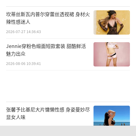
坎蒂丝斯瓦内普尔穿蕾丝透视裙 身材火
辣性感迷人
2026-07-27 14:36:43
Jennie穿粉色缎面短款套装 甜酷鲜活
魅力出众
2026-08-06 10:39:41
张馨予比基尼大片慵懒性感 身姿曼妙尽
显女人味
2026-07-30 13:39:23