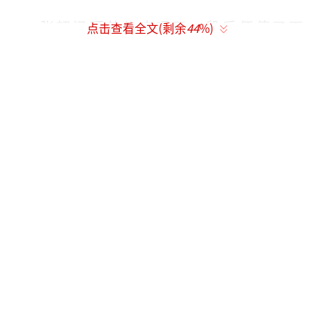
张韶涵硬着头皮唱了一段后便停了下
点击查看全文(剩余
44
%)
来，“好就这样子，谢谢，因为Delay了，掰
掰。”让一旁的郭静大笑不已，两人互相拥抱
后，张韶涵便先行离开。影片曝光后引发网友
热烈讨论，直言这桥段太尴尬，猜测是制作单
位故意做的节目效果。
据悉，张韶涵、范玮琪、郭静三人曾是福
茂唱片的同门师姐妹，也一起合唱过《仨人》
这首歌，2005年范玮琪出专辑曾邀张韶涵一起
演唱《如果的事》引起轰动；没想到两人日后
却翻脸、闹不合，如今再度听到张韶涵演唱这
首歌，让许多粉丝感到相当怀念。
（责任编辑：郭一
楠 CK001）