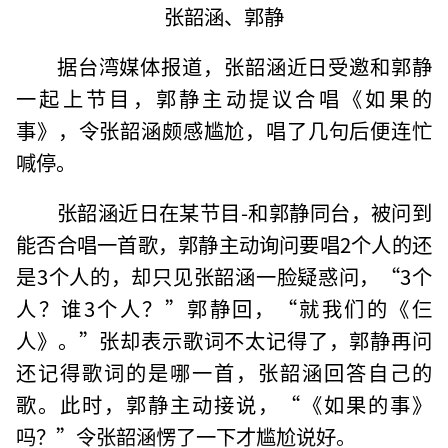
张韶涵、郭静
据台湾媒体报道，张韶涵近日受邀和郭静
一起上节目，郭静主动提议合唱《如果的
事》，令张韶涵颇感尴尬，唱了几句后便连忙
喊停。
张韶涵近日在某节目-和郭静同台，被问到
能否合唱一首歌，郭静主动询问要唱2个人的还
是3个人的，却只见张韶涵一脸疑惑问，“3个
人？谁3个人？”郭静回，“就我们的《仨
人》。”张却表示歌词不太记得了，郭静再问
还记得歌词的是哪一首，张韶涵回答自己的
歌。此时，郭静主动接说，“《如果的事》
吗？”令张韶涵愣了一下才尴尬说好。