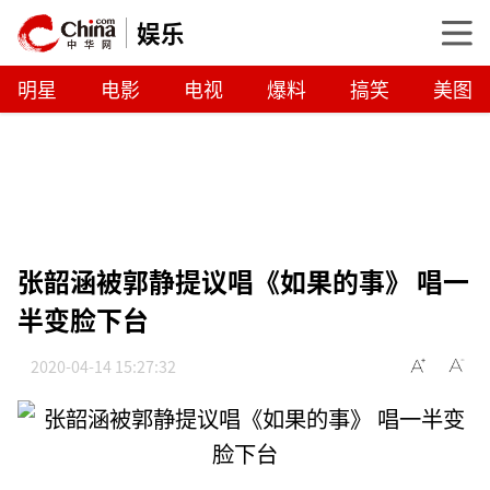
娱乐
明星
电影
电视
爆料
搞笑
美图
张韶涵被郭静提议唱《如果的事》 唱一
半变脸下台
2020-04-14 15:27:32