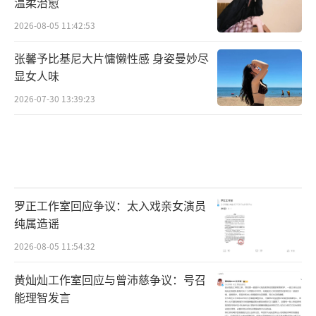
温柔治愈
2026-08-05 11:42:53
张馨予比基尼大片慵懒性感 身姿曼妙尽
显女人味
2026-07-30 13:39:23
罗正工作室回应争议：太入戏亲女演员
纯属造谣
2026-08-05 11:54:32
黄灿灿工作室回应与曾沛慈争议：号召
能理智发言