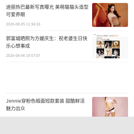
迪丽热巴最新写真曝光 美萌猫猫头造型
个取舍是很难的，我相信妈妈会知道你当时的
可爱养眼
处境，你太想要有一个很好的表现机会，我相
2026-08-05 11:34:16
信妈妈只是一股气堵上了心头，手段比较激
烈，比较绝一点点”。而后任贤齐也是主动要
郭富城晒照为方媛庆生：祝老婆生日快
乐心想事成
过小熊的手机，一起给小熊妈妈拍了个视频安
慰彼此。
2026-08-06 10:57:07
Jennie穿粉色缎面短款套装 甜酷鲜活
魅力出众
2026-08-06 10:39:41
李修贤为嘲讽周星驰道歉 称对方没儿没