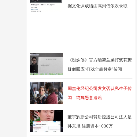
据文化课成绩由高到低依次录取
《蜘蛛侠》官方晒荷兰弟打戏花絮
疑似回应“打戏全靠替身”传闻
周杰伦经纪公司发文否认私生子传
闻：纯属恶意造谣
董宇辉新公司背后控股公司法人是
孙东旭 注册资本1000万