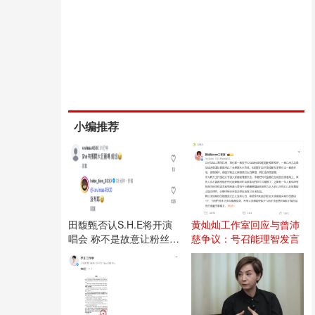
小编推荐
田馥甄否认S.H.E将开演
黄灿灿工作室回应与曾沛
唱会 称不是故意让粉丝失
慈争议：号召能理智发言
望