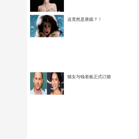
这竟然是唐嫣？！
猫女与钱老板正式订婚