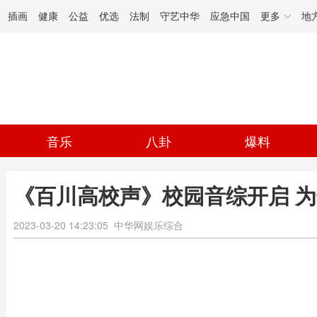
插画
健康
公益
优选
法制
守艺中华
应急中国
更多
地
音乐
八卦
爆料
《百川高校声》校园音综开启 
2023-03-20 14:23:05
中华网娱乐综合