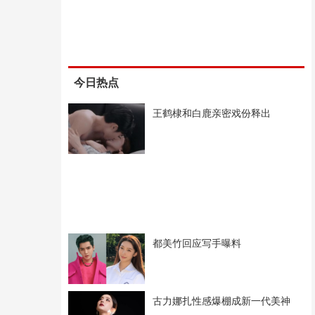
今日热点
王鹤棣和白鹿亲密戏份释出
都美竹回应写手曝料
古力娜扎性感爆棚成新一代美神