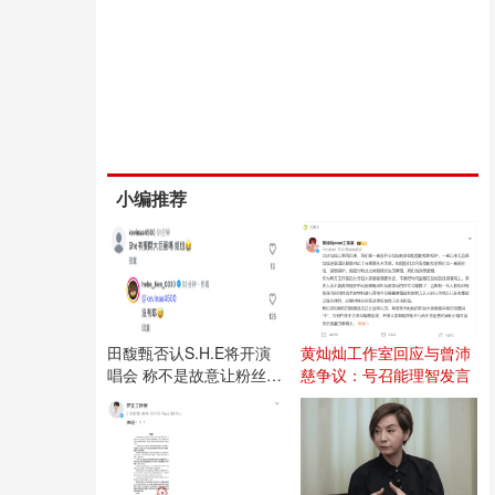
小编推荐
田馥甄否认S.H.E将开演
黄灿灿工作室回应与曾沛
唱会 称不是故意让粉丝失
慈争议：号召能理智发言
望