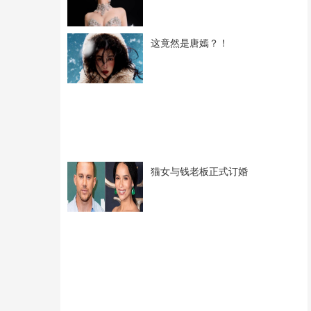
这竟然是唐嫣？！
猫女与钱老板正式订婚