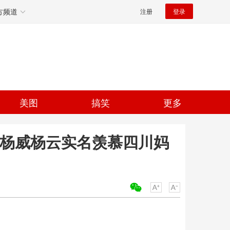
方频道
注册
登录
美图
搞笑
更多
 杨威杨云实名羡慕四川妈
关键词：