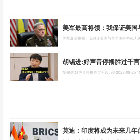
美军最高将领：我保证美国
美军最高将领：我保证美国与普里戈任坠机无
胡锡进:好声音停播胜过千言
胡锡进:好声音停播胜过千言万语
2023-08-25 1
莫迪：印度将成为未来几年的