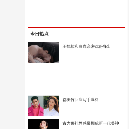
今日热点
王鹤棣和白鹿亲密戏份释出
都美竹回应写手曝料
古力娜扎性感爆棚成新一代美神