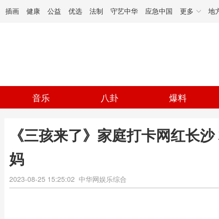
插画
健康
公益
优选
法制
守艺中华
应急中国
更多
地
音乐
八卦
爆料
《三孩来了》家庭打卡网红长沙
妈
2023-08-25 15:25:02
中华网娱乐综合