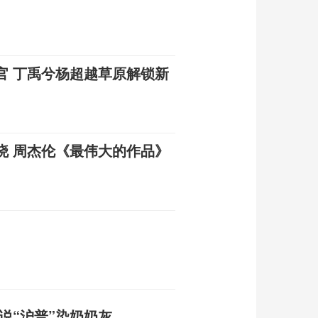
官 丁禹兮杨超越草原解锁新
晓 周杰伦《最伟大的作品》
说“沪普”染奶奶灰