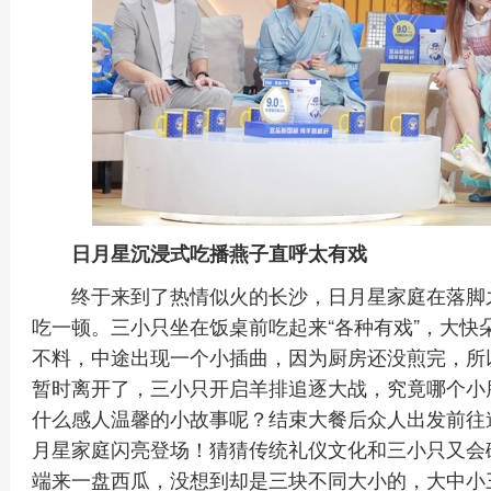
日月星沉浸式吃播燕子直呼太有戏
终于来到了热情似火的长沙，日月星家庭在落脚
吃一顿。三小只坐在饭桌前吃起来“各种有戏”，大快
不料，中途出现一个小插曲，因为厨房还没煎完，所
暂时离开了，三小只开启羊排追逐大战，究竟哪个小
什么感人温馨的小故事呢？结束大餐后众人出发前往
月星家庭闪亮登场！猜猜传统礼仪文化和三小只又会
端来一盘西瓜，没想到却是三块不同大小的，大中小