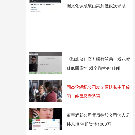
据文化课成绩由高到低依次录取
《蜘蛛侠》官方晒荷兰弟打戏花絮
疑似回应“打戏全靠替身”传闻
周杰伦经纪公司发文否认私生子传
闻：纯属恶意造谣
董宇辉新公司背后控股公司法人是
孙东旭 注册资本1000万