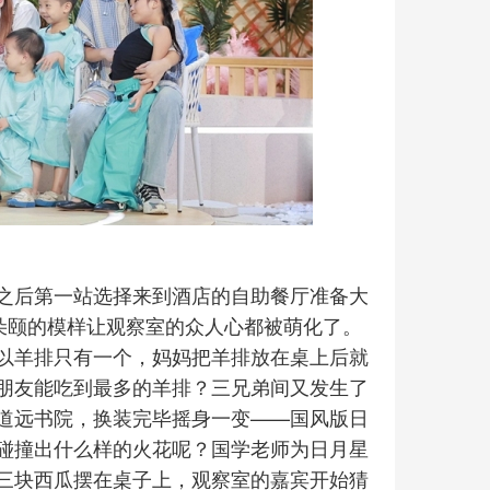
之后第一站选择来到酒店的自助餐厅准备大
朵颐的模样让观察室的众人心都被萌化了。
以羊排只有一个，妈妈把羊排放在桌上后就
朋友能吃到最多的羊排？三兄弟间又发生了
道远书院，换装完毕摇身一变——国风版日
碰撞出什么样的火花呢？国学老师为日月星
三块西瓜摆在桌子上，观察室的嘉宾开始猜