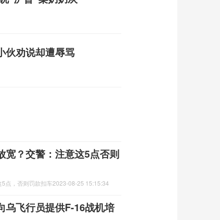
小伙劝说却遭辱骂
放宽？交警：注意这5点否则
这5点，否则罚款扣车
2023-08-25 15:15:34
乌飞行员提供F-16战机培