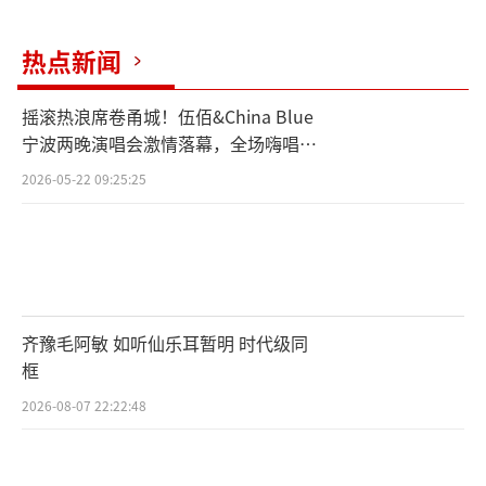
热点新闻
摇滚热浪席卷甬城！伍佰&China Blue
宁波两晚演唱会激情落幕，全场嗨唱氛
围炸裂
三胎家庭让杨云直呼羡慕杨威回忆运动员
2026-05-22 09:25:25
经历
小桃红家庭落地长沙后，第一站就是打卡
坡子街网红美食！为了节约时间大家兵分两
路，爸爸妈妈叮嘱小朋友们排队买奶茶，夫妻
齐豫毛阿敏 如听仙乐耳暂明 时代级同
俩则是自己先行前往饭店点单。等等，这一幕
框
怎么似曾相识呢？原来在上一期活动中小桃红
2026-08-07 22:22:48
家庭也做了防拐骗安全测试，这次三姐弟的表
现又会如何呢？究竟发生了什么让姐弟二人崩