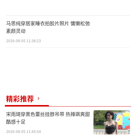
溃大哭？
马思纯穿居家睡衣拍胶片照片 慵懒松弛
素颜灵动
2026-08-05 11:38:23
自贡的虎虎家庭选择了出乎意料的出行工
具，他们决定自己开房车从四川前往长沙！原
因竟是为了让妈妈想躺就躺！而妈妈果然也是
一路“躺平”，遇到任何问题都是喊爸爸过来
解决，这也让张亮开玩笑问道：“他们到底是
不是你的孩子”，这样的操作也让杨云直呼羡
精彩推荐
慕。但是房车之行自由过了头，各种各样的状
况层出不穷，也令夫妻二人头疼不已。面对这
宋雨琦穿黑色蕾丝挂脖吊带 热辣飒爽甜
酷感十足
样的家庭模式，杨威则表示：“羡慕，但做不
2026-08-05 11:45:54
到”，他直言因为自己从小是运动员，运动员