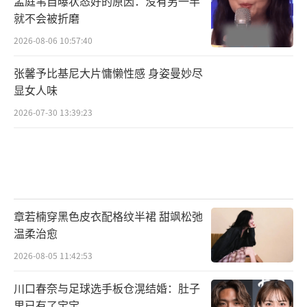
孟庭苇自曝状态好的原因：没有另一半
就不会被折磨
编辑：郭一楠 CK001）
2026-08-06 10:57:40
张馨予比基尼大片慵懒性感 身姿曼妙尽
显女人味
2026-07-30 13:39:23
章若楠穿黑色皮衣配格纹半裙 甜飒松弛
温柔治愈
2026-08-05 11:42:53
川口春奈与足球选手板仓滉结婚：肚子
里已有了宝宝