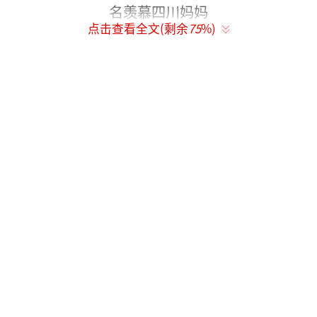
点击查看全文(剩余
75
%)
日月星沉浸式吃播燕子直呼太有戏
终于来到了热情似火的长沙，日月星家庭
在落脚之后第一站选择来到酒店的自助餐厅准
备大吃一顿。三小只坐在饭桌前吃起来“各种
有戏”，大快朵颐的模样让观察室的众人心都
被萌化了。不料，中途出现一个小插曲，因为
厨房还没煎完，所以羊排只有一个，妈妈把羊
排放在桌上后就暂时离开了，三小只开启羊排
追逐大战，究竟哪个小朋友能吃到最多的羊
排？三兄弟间又发生了什么感人温馨的小故事
呢？结束大餐后众人出发前往道远书院，换装
完毕摇身一变——国风版日月星家庭闪亮登场！