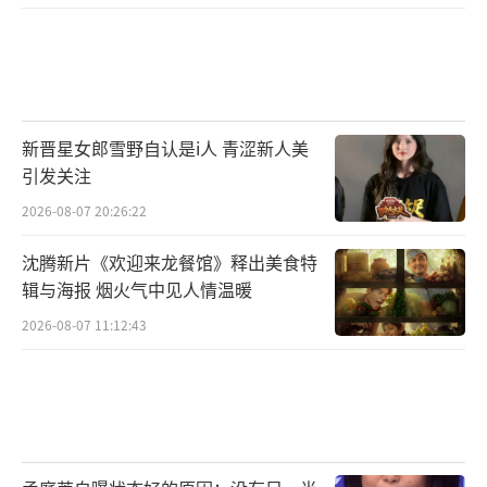
已经把“规则”二字刻进骨子里了，像自贡家
庭这样随心所欲地生活会让他不习惯。
而虎虎家庭来到长沙后，在黑麋峰玩起了
高空索道，没想到索道滑到一半出现意外，静
新晋星女郎雪野自认是i人 青涩新人美
引发关注
止不动了！“小哭包”二哥被悬挂在半空中，
2026-08-07 20:26:22
这样的场景，让平时爱和弟弟打闹的姐姐当场
急哭了，面对突发状况，二哥会作何反应？虎
沈腾新片《欢迎来龙餐馆》释出美食特
虎家庭发生了什么，让观察室众人纷纷感动不
辑与海报 烟火气中见人情温暖
已？杨云更是当场落泪，夸奖二哥勇敢。
2026-08-07 11:12:43
本周六晚七点，宜品纯羊奶粉《三孩来
了》亲子家庭的长沙之旅正式启动，他们还会
发生怎样的故事？一起锁定金鹰卡通吧！周六
晚八点，芒果TV&麦咭TV网络联合播出。
（责任