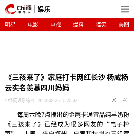
娱乐
明星
电影
电视
爆料
搞笑
美图
《三孩来了》家庭打卡网红长沙 杨威杨
云实名羡慕四川妈妈
中华网娱乐综合
2023-08-25 15:25:02
每周六晚7点播出的金鹰卡通宜品纯羊奶粉
《三孩来了》已经成为很多网友的“电子榨
菜”，上周，来自郑州、自贡和杭州的三组家