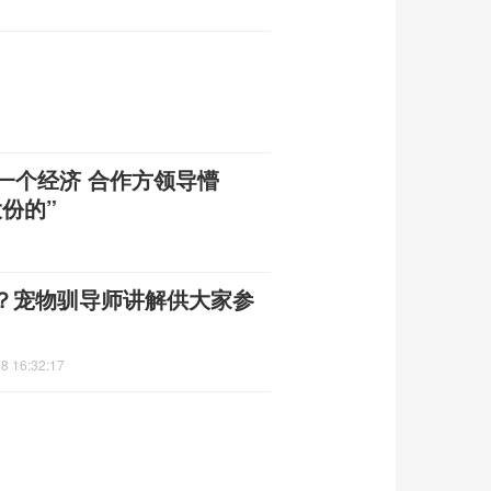
一个经济 合作方领导懵
份的”
？宠物驯导师讲解供大家参
8 16:32:17