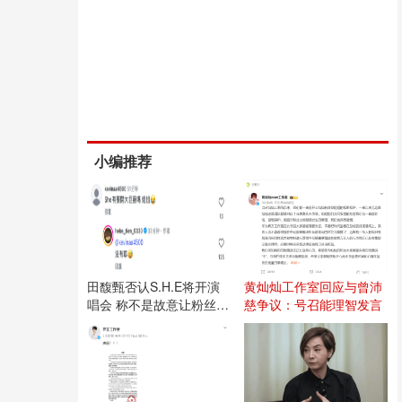
小编推荐
田馥甄否认S.H.E将开演
黄灿灿工作室回应与曾沛
唱会 称不是故意让粉丝失
慈争议：号召能理智发言
望