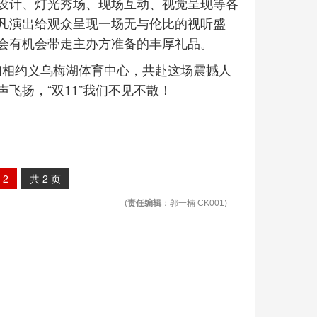
设计、灯光秀场、现场互动、视觉呈现等各
凡演出给观众呈现一场无与伦比的视听盛
会有机会带走主办方准备的丰厚礼品。
我们相约义乌梅湖体育中心，共赴这场震撼人
飞扬，“双11”我们不见不散！
2
共
2
页
(
责任编辑
：郭一楠 CK001)