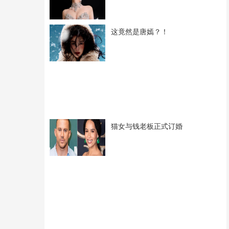
这竟然是唐嫣？！
猫女与钱老板正式订婚