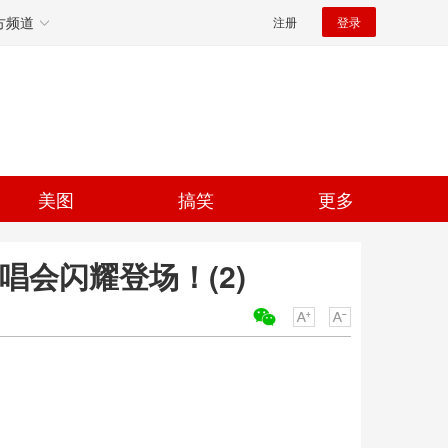
方频道
注册
登录
美图
搞笑
更多
唱会闪耀登场！(2)
关键词：