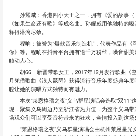
孙耀威：香港四小天王之一，拥有《爱的故事（
《如果生命还有歌》等成名曲。孙耀威用他独特的嗓
释得淋漓尽致。
程响：被誉为“爆款音乐制造机”，代表作品有
你》等。程响在抖音平台拥有逾千万粉丝，嗓音甜美
触动人心。
胡66：新晋带歌女王，2017年12月发行歌曲《
月凭借歌曲《浪人琵琶》获得流行音乐年度盛典年度
腔让她的演唱方式独特而有魅力。
本次“莱恩格瑞之夜”义乌群星演唱会选取“双11
现，聚集义乌周边乃至浙江省热力值，为整个义乌带
场观众们可以享受音符带来的狂欢，全情投入到这场
“莱恩格瑞之夜”义乌群星演唱会由杭州莱恩星