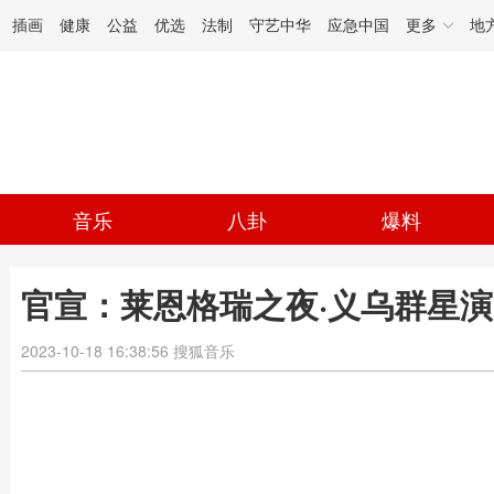
插画
健康
公益
优选
法制
守艺中华
应急中国
更多
地
音乐
八卦
爆料
官宣：莱恩格瑞之夜·义乌群星演
2023-10-18 16:38:56
搜狐音乐