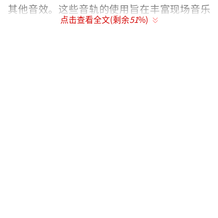
其他音效。这些音轨的使用旨在丰富现场音乐
点击查看全文(剩余
51
%)
的层次感，特别是在音乐复杂或需要多声部和
声的曲目中。垫音不是用来替代主唱或主要乐
器演奏的，而是作为补充和增强现场表演效果
的一种手段。
半开麦是指歌手在演唱会中使用的一种技
术，其中主唱部分是现场演唱的，但同时会播
放事先录制好的和声或某些歌曲部分。这种方
法使得歌手在现场演唱主旋律时能够获得更好
的声音支持，尤其在高难度的表演或大型舞台
演出中。
五月天，作为亚洲著名的摇滚乐队，一直
以其精湛的现场表演技艺和高能量的演出风格