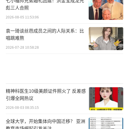
七小福师兄弟婚礼团建！洪金宝成龙元
彪三人合照
2026-08-05 11:53:06
袁一琦谈丝芭成员之间的人际关系：比
唱跳难熬
2026-07-28 10:58:28
精神科医生10级美颜证件照火了 反差感
引爆全网热议
2026-08-03 08:35:15
全球大学，开始集体向中国迁移？ 亚洲
教育市场崛起引发关注