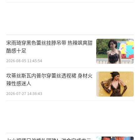
宋雨琦穿黑色蕾丝挂脖吊带 热辣飒爽甜
酷感十足
2026-08-05 11:45:54
坎蒂丝斯瓦内普尔穿蕾丝透视裙 身材火
辣性感迷人
2026-07-27 14:36:43