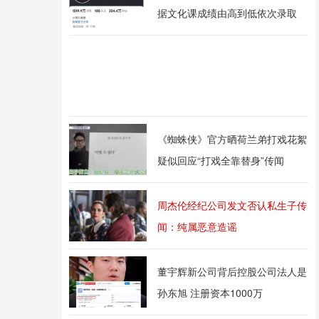
据文化课成绩由高到低依次录取
《蜘蛛侠》官方晒荷兰弟打戏花絮
疑似回应“打戏全靠替身”传闻
周杰伦经纪公司发文否认私生子传
闻：纯属恶意造谣
董宇辉新公司背后控股公司法人是
孙东旭 注册资本1000万