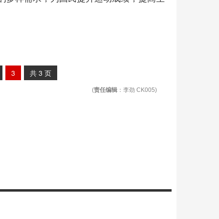
3
共
3
页
(
责任编辑
：李劲 CK005)