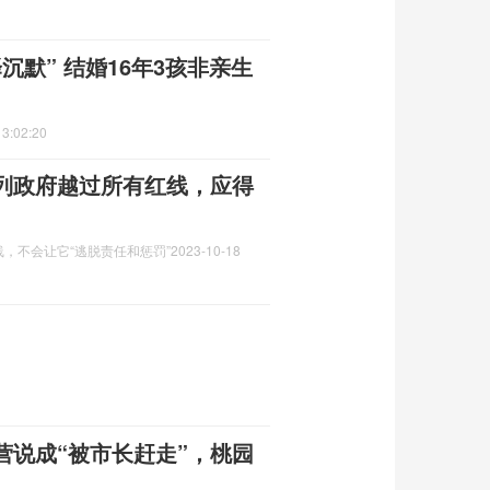
沉默” 结婚16年3孩非亲生
13:02:20
列政府越过所有红线，应得
，不会让它“逃脱责任和惩罚”
2023-10-18
营说成“被市长赶走”，桃园