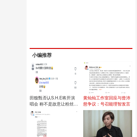
小编推荐
田馥甄否认S.H.E将开演
黄灿灿工作室回应与曾沛
唱会 称不是故意让粉丝失
慈争议：号召能理智发言
望