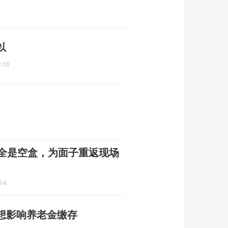
以
3:10
烟全是空盒，为面子重返现场
:14
想影响养老金缴存