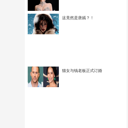
这竟然是唐嫣？！
猫女与钱老板正式订婚