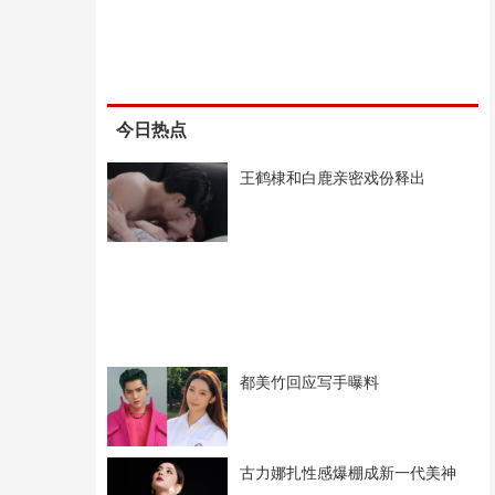
今日热点
王鹤棣和白鹿亲密戏份释出
都美竹回应写手曝料
古力娜扎性感爆棚成新一代美神