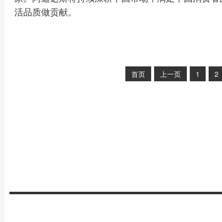
活品质做贡献。
首页
上一页
1
2