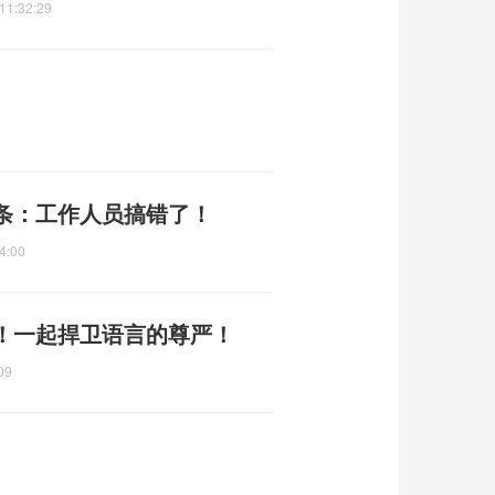
11:32:29
条：工作人员搞错了！
4:00
！一起捍卫语言的尊严！
09