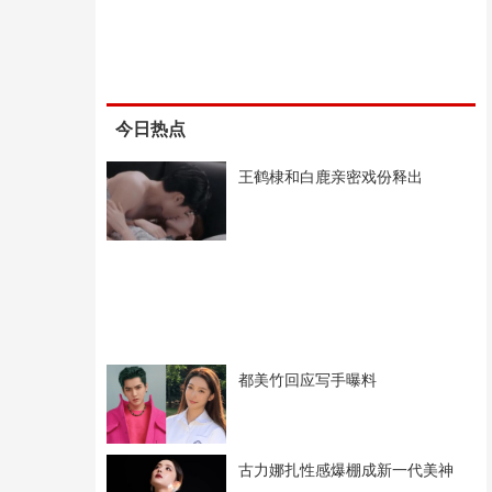
今日热点
王鹤棣和白鹿亲密戏份释出
都美竹回应写手曝料
古力娜扎性感爆棚成新一代美神