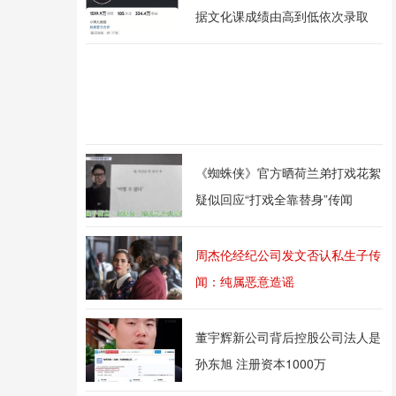
据文化课成绩由高到低依次录取
《蜘蛛侠》官方晒荷兰弟打戏花絮
疑似回应“打戏全靠替身”传闻
周杰伦经纪公司发文否认私生子传
闻：纯属恶意造谣
董宇辉新公司背后控股公司法人是
孙东旭 注册资本1000万