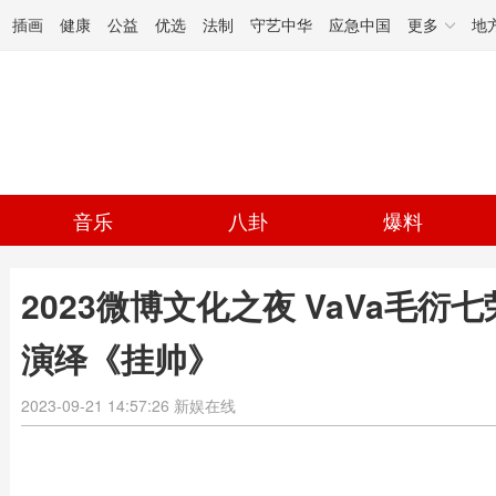
插画
健康
公益
优选
法制
守艺中华
应急中国
更多
地
音乐
八卦
爆料
2023微博文化之夜 VaVa毛衍
演绎《挂帅》
2023-09-21 14:57:26
新娱在线