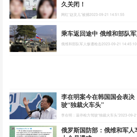
久关闭！
网红“赵灵儿”被捕
2023-09-21 14:51:55
乘车返回途中 俄维和部队
俄维和部队军人惨遭枪击
2023-09-21 14:45:10
李在明案今在韩国国会表决
驶“独裁火车头”
李在明：逼停检方驾驶“独裁火车头”
2023-09-2
俄罗斯国防部：俄维和军人