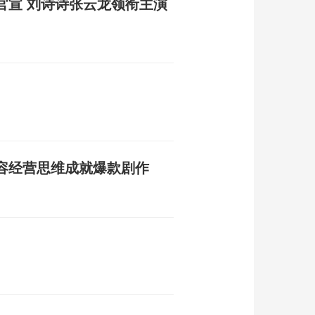
官宣 刘诗诗张云龙领衔主演
容经营思维成就爆款剧作