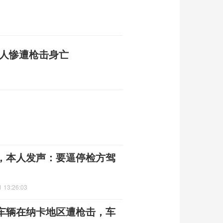
军人惨遭枪击身亡
，本人发声：要逼停检方驾
1 13:26:03
车辆在纳卡地区遭枪击，车