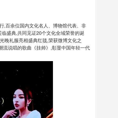
重举行,百余位国内文化名人、博物馆代表、非
临盛典,共同见证20个文化全域荣誉的诞
色流光晚礼服亮相盛典红毯,荣获微博文化之
与潮流说唱的歌曲《挂帅》,彰显中国年轻一代