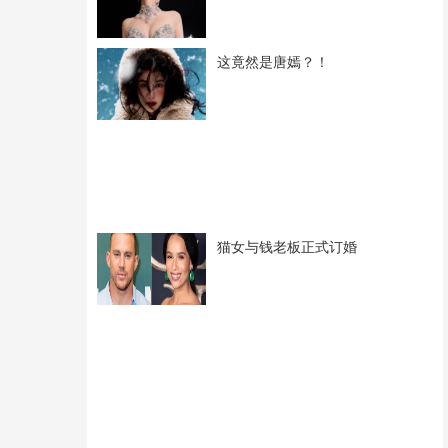
这竟然是唐嫣？！
猫女与钱老板正式订婚