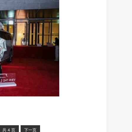
共
4
页
下一页