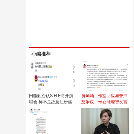
小编推荐
田馥甄否认S.H.E将开演
黄灿灿工作室回应与曾沛
唱会 称不是故意让粉丝失
慈争议：号召能理智发言
望