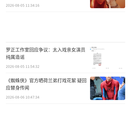
2026-08-05 11:34:16
罗正工作室回应争议：太入戏亲女演员
纯属造谣
2026-08-05 11:54:32
《蜘蛛侠》官方晒荷兰弟打戏花絮 疑回
应替身传闻
2026-08-06 10:47:34