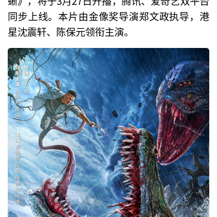
蜥》，将于3月27日开播，腾讯、爱奇艺双平台
同步上线。本片由金像奖导演郑文政执导，港
星沈震轩、陈保元领衔主演。