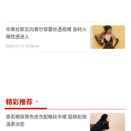
坎蒂丝斯瓦内普尔穿蕾丝透视裙 身材火
辣性感迷人
2026-07-27 14:36:43
精彩推荐
章若楠穿黑色皮衣配格纹半裙 甜飒松弛
温柔治愈