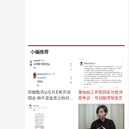
小编推荐
田馥甄否认S.H.E将开演
黄灿灿工作室回应与曾沛
唱会 称不是故意让粉丝失
慈争议：号召能理智发言
望