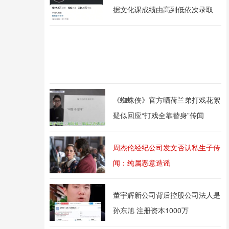
据文化课成绩由高到低依次录取
《蜘蛛侠》官方晒荷兰弟打戏花絮
疑似回应“打戏全靠替身”传闻
周杰伦经纪公司发文否认私生子传
闻：纯属恶意造谣
董宇辉新公司背后控股公司法人是
孙东旭 注册资本1000万