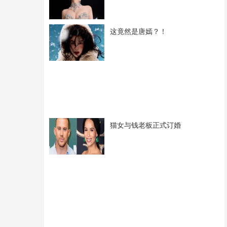
这竟然是唐嫣？！
猫女与钱老板正式订婚