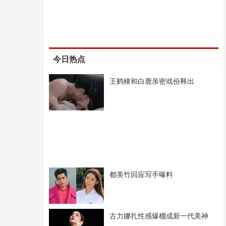
今日热点
王鹤棣和白鹿亲密戏份释出
都美竹回应写手曝料
古力娜扎性感爆棚成新一代美神