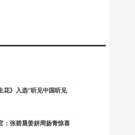
生花》入选“听见中国听见
官：张碧晨姜妍周扬青惊喜