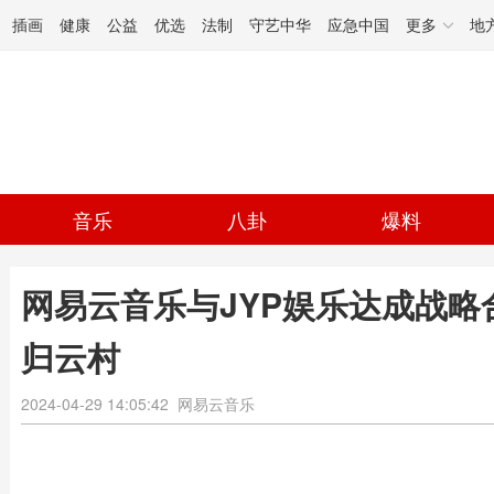
插画
健康
公益
优选
法制
守艺中华
应急中国
更多
地
音乐
八卦
爆料
网易云音乐与JYP娱乐达成战略合作
归云村
2024-04-29 14:05:42
网易云音乐