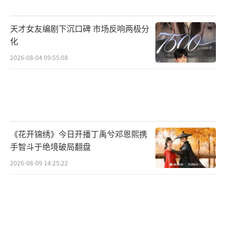
天才女友编剧下沉口碑 市场反响两极分
化
2026-08-04 09:55:08
《花开锦绣》今日开播丁禹兮邓恩熙携
手智斗于绝境破局翻盘
2026-08-09 14:25:22