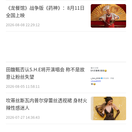
《龙餐馆》战争版《药神》：8月11日
全国上映
2026-08-08 22:29:12
田馥甄否认S.H.E将开演唱会 称不是故
意让粉丝失望
2026-08-05 11:58:11
坎蒂丝斯瓦内普尔穿蕾丝透视裙 身材火
辣性感迷人
2026-07-27 14:36:43