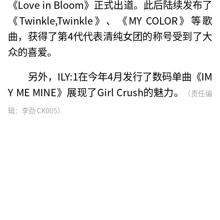
《Love in Bloom》正式出道。此后陆续发布了
《Twinkle,Twinkle》、《MY COLOR》等歌
曲，获得了第4代代表清纯女团的称号受到了大
众的喜爱。
另外，ILY:1在今年4月发行了数码单曲《IM
Y ME MINE》展现了Girl Crush的魅力。
（责任编
辑：李劲 CK005）