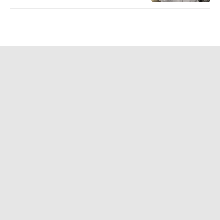
周杰伦经纪公司发文否认私生子传闻：
纯属恶意造谣
2026-08-06 10:55:00
中传多个艺术类取消艺考 依据文化课成
绩依次录取
2026-08-06 10:42:35