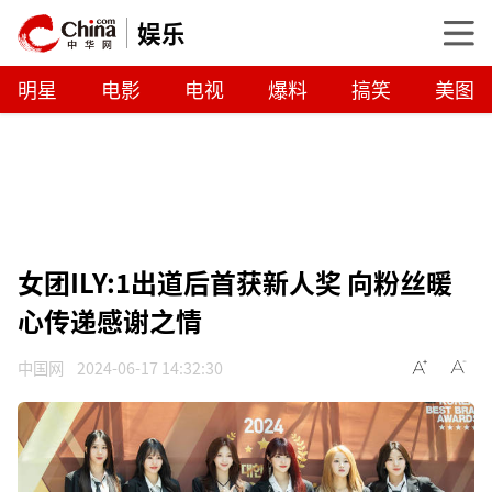
娱乐
明星
电影
电视
爆料
搞笑
美图
女团ILY:1出道后首获新人奖 向粉丝暖
心传递感谢之情
中国网
2024-06-17 14:32:30