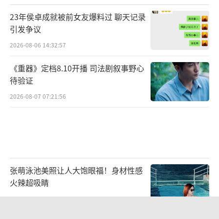
23年侯卓成就被前女友爆料过 聊天记录
引发争议
对于这次延期，陈奕迅经纪人也坦言，对
2026-08-06 14:32:57
受影响的歌迷朋友们带来的失望及造成的不
便，表示诚挚歉意，希望请大家谅解。有关延
《重器》定档8.10开播 司法剧叙事野心
待验证
期的具体安排和补偿安排，将由主办方广州宝
2026-08-07 07:21:56
辉文化发展有限公司将向歌迷公布。Fear and
Dreams团队及Eason也衷心感谢各位歌迷朋友
一直的支持及关心。
张萌泳池美照让人大饱眼福！身材性感
火辣超吸睛
2026-08-03 14:09:27