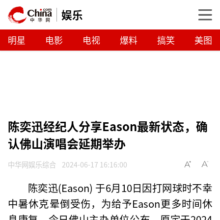
娱乐
明星
电影
电视
爆料
搞笑
美图
陈奕迅经纪人分享Eason最新状态，确
认佛山演唱会延期举办
中华网娱乐综合
2024-06-17 16:16:00
陈奕迅(Eason) 于6月10日因打网球时不幸
中暑休克晕倒受伤，为给予Eason更多时间休
息康复，今日佛山主办单位公布，原定于2024