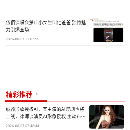
伍佰演唱会禁止小女生叫他爸爸 独特魅
力引爆全场
2026-08-07 11:02:55
甘菁菁称Eason目前精神状态很好，伤口
已经拆线:“根据医生评估，Eason康复期需要
六星期，所以我们希望他完全康复后才可以演
精彩推荐
出。医生非常专业，伤口缝合得很好，伤口只
是轻微见到一条幼线，目前他只能进食流质食
戚薇形象授权AI，其主演的AI漫剧也将
上线，律师谈演员AI形象授权 主动布局
物，如粥及软绵绵的东西，如冬瓜、鸡蛋、肉
数字资产
2026-08-07 07:48:44
碎等等，好让腮骨骨裂位置尽量休息，等待自