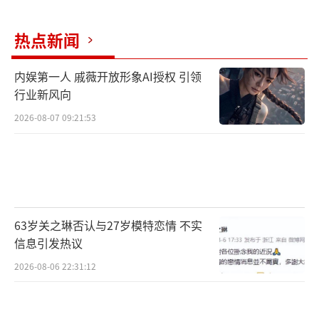
ams六场佛山站演唱会需延期至2025年1月举
热点新闻
行。
内娱第一人 戚薇开放形象AI授权 引领
行业新风向
2026-08-07 09:21:53
63岁关之琳否认与27岁模特恋情 不实
信息引发热议
2026-08-06 22:31:12