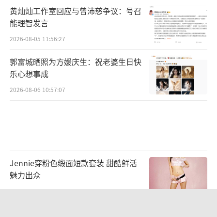
黄灿灿工作室回应与曾沛慈争议：号召
能理智发言
2026-08-05 11:56:27
郭富城晒照为方媛庆生：祝老婆生日快
谱写大爱无疆，幸福草承载全世界人民的
乐心想事成
幸福梦
2026-08-06 10:57:07
文艺创作要扎根人民，扎根现实生活。电
视剧《幸福草》根据菌草援外技术团队的真实
经历和事件改编，从策划到拍摄，剧本数易其
稿，拍摄精益求精。创作之初，制作组前往云
Jennie穿粉色缎面短款套装 甜酷鲜活
南、福建等地研究菌草种植技术，开发文学故
魅力出众
事，更远赴海外多地勘察当地风土人情，最大
2026-08-06 10:39:41
程度地还原菌草援外工作人员的生活和他们心
忧天下、无私无畏的精神，弘扬农业援外工作
李修贤为嘲讽周星驰道歉 称对方没儿没