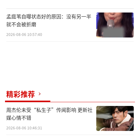
孟庭苇自曝状态好的原因：没有另一半
就不会被折磨
2026-08-06 10:57:40
在《幸福草》中，黎长欢（郭涛饰）坚持
着“发展菌草业，造福全世界”的信念，率领
团队来到太平洋某岛国，研究当地气候条件、
人文环境、植被情况，因地制宜地实施菌草技
术项目，最终克服千难万阻，让菌草技术成功
落户海外，与当地人民共同创造了一条菌草致
精彩推荐
富之路，是一部书写中国大爱无疆的现实题材
力作。
周杰伦未受“私生子”传闻影响 更新社
媒心情不错
郭涛、啜妮、张超、韩栋、郑合惠子、孟
2026-08-06 10:46:31
阿赛、刘亭作、梁爱琪等一众演员汇聚的强大