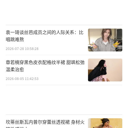
阵容让电视剧《幸福草》更具张力和吸引力，
将小家温情和国际大爱展现得淋漓尽致。借由
一个个平凡人物的故事建构，《幸福草》将个
人的理想、成长及困惑与亲情、友情、师生
袁一琦谈丝芭成员之间的人际关系：比
情、团队情、国际情等情感相连接，用小草传
唱跳难熬
递大爱，成就共建人类命运共同体的伟大事
2026-07-28 10:58:28
业。
章若楠穿黑色皮衣配格纹半裙 甜飒松弛
温柔治愈
2026-08-05 11:42:53
坎蒂丝斯瓦内普尔穿蕾丝透视裙 身材火