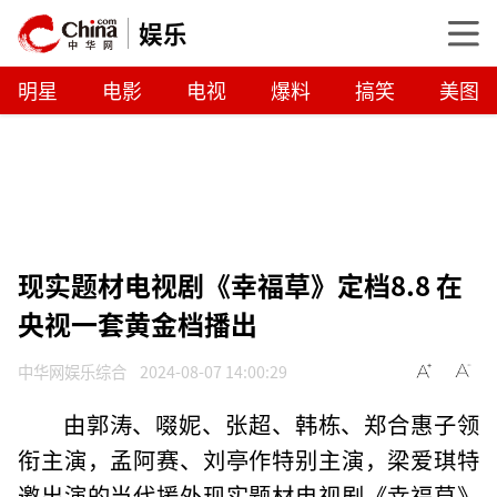
娱乐
明星
电影
电视
爆料
搞笑
美图
现实题材电视剧《幸福草》定档8.8 在
央视一套黄金档播出
中华网娱乐综合
2024-08-07 14:00:29
由郭涛、啜妮、张超、韩栋、郑合惠子领
衔主演，孟阿赛、刘亭作特别主演，梁爱琪特
邀出演的当代援外现实题材电视剧《幸福草》