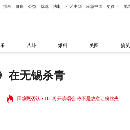
插画
健康
公益
优选
法制
守艺中华
应急中国
更多
地
乐
八卦
爆料
美图
搞笑
》在无锡杀青
田馥甄否认S.H.E将开演唱会 称不是故意让粉丝失
望
田馥甄否认S.H.E将开演唱会 称不是故意让粉丝失
11:08
望
11:08