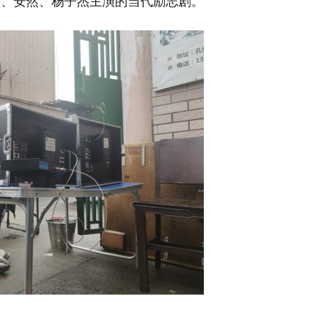
玥、安然、杨子杰主演的当代励志剧。