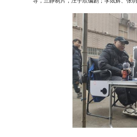
导，兰静制片，汪宇欣编剧；李炫辉、张