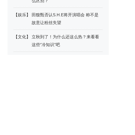
么区别？
【
娱乐
】
田馥甄否认S.H.E将开演唱会 称不是
故意让粉丝失望
【
文化
】
立秋到了！为什么还这么热？来看看
这些“冷知识”吧