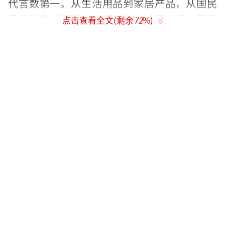
代言数第一。从生活用品到家居产品，从国民
品牌到高端顶奢，不得不说，迪丽热巴的国民
点击查看全文(剩余
72
%)
级热度和商业价值简直太顶了！