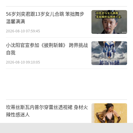
56岁刘奕君跟13岁女儿合跳 笨拙舞步
温馨满满
2026-08-10 07:59:45
小沈阳官宣参加《披荆斩棘》 跨界挑战
自我
2026-08-10 09:10:05
坎蒂丝斯瓦内普尔穿蕾丝透视裙 身材火
辣性感迷人
2026-07-27 14:36:43