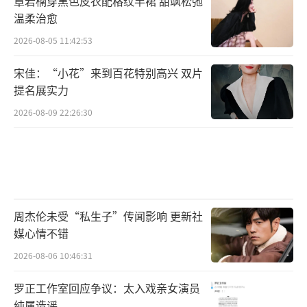
章若楠穿黑色皮衣配格纹半裙 甜飒松弛
温柔治愈
LV这边，看秀、拍大片、给高定都已经是
2026-08-05 11:42:53
基操。当然，迪丽热巴本身也非常给力，凭借
大气明艳的长相和超强的时尚表现力，完美诠
宋佳：“小花”来到百花特别高兴 双片
提名展实力
释了高端奢侈品的品牌调性。
2026-08-09 22:26:30
头部珍珠品牌御木本不仅邀请热巴担任全
球代言人，还在美国第五大道、日本银座、香
港等地都投放了大量巨幅海报，排面给足，对
迪丽热巴的重视简直绝了。
周杰伦未受“私生子”传闻影响 更新社
爱屋及乌，御木本也超级宠粉。每年迪丽
媒心情不错
热巴生日的时候，御木本都会给热巴送上10万
2026-08-06 10:46:31
朵鲜花，粉丝可以免费领取，已经连续送了2
罗正工作室回应争议：太入戏亲女演员
年。
纯属造谣