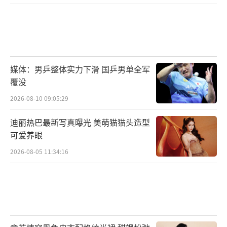
媒体：男乒整体实力下滑 国乒男单全军
覆没
2026-08-10 09:05:29
迪丽热巴最新写真曝光 美萌猫猫头造型
可爱养眼
2026-08-05 11:34:16
而且迪丽热巴还是很多高端乃至高奢品牌
的宠儿，御木本、LV、沛纳海、轩尼诗、华伦
天奴，轻松五奢在手，每次活动造型都很出
圈，今年就连亲粉丝也很少再说热巴时尚资
源“虐”了。