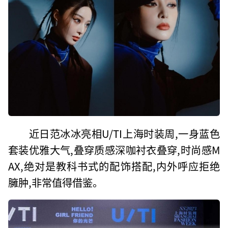
近日范冰冰亮相U/TI上海时装周,一身蓝色
套装优雅大气,叠穿质感深咖衬衣叠穿,时尚感M
AX,绝对是教科书式的配饰搭配,内外呼应拒绝
臃肿,非常值得借鉴。