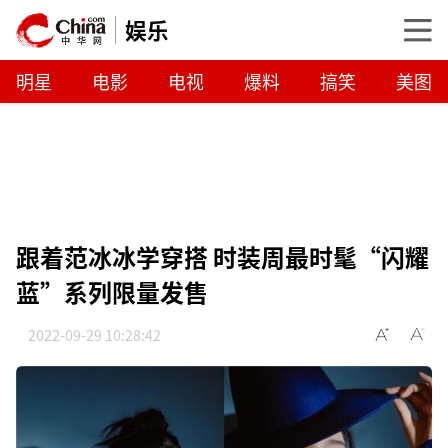
娱乐
明星
电影
电视
爆料
搞笑
美图
跟着范冰冰学穿搭 时装周最时髦“闪耀
蓝”系列限量发售
2022-09-29 10:28:42