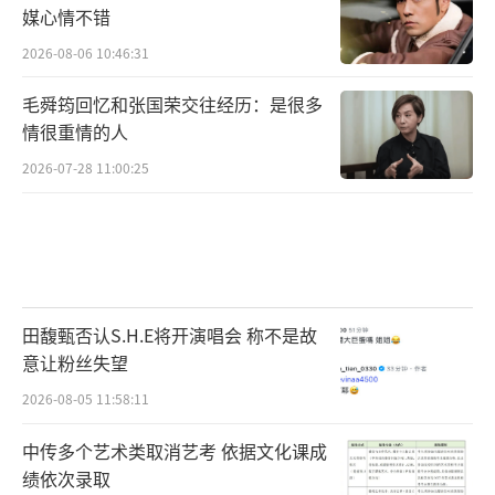
媒心情不错
2026-08-06 10:46:31
毛舜筠回忆和张国荣交往经历：是很多
情很重情的人
秋冬造型更多是深色,就算是浅色大地色系
也更常见。特别是西装这类外套,黑色、深色的
2026-07-28 11:00:25
显瘦经典备受推崇。但适当地选择一些亮眼的
颜色,不仅能打破沉闷,也更容易穿得出彩出众。
(附图)
田馥甄否认S.H.E将开演唱会 称不是故
意让粉丝失望
2026-08-05 11:58:11
中传多个艺术类取消艺考 依据文化课成
绩依次录取