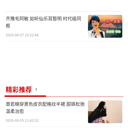
齐豫毛阿敏 如听仙乐耳暂明 时代级同
框
2026-08-07 22:22:48
精彩推荐
章若楠穿黑色皮衣配格纹半裙 甜飒松弛
品牌代言人范冰冰与超模教母韩姨(上图)
温柔治愈
2026-08-05 11:42:53