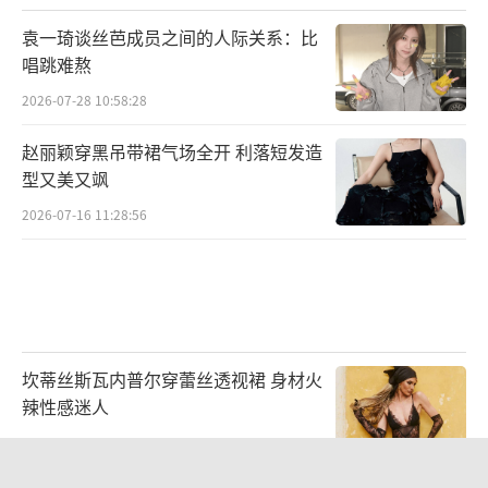
袁一琦谈丝芭成员之间的人际关系：比
唱跳难熬
2026-07-28 10:58:28
赵丽颖穿黑吊带裙气场全开 利落短发造
型又美又飒
2026-07-16 11:28:56
坎蒂丝斯瓦内普尔穿蕾丝透视裙 身材火
辣性感迷人
2026-07-27 14:36:43