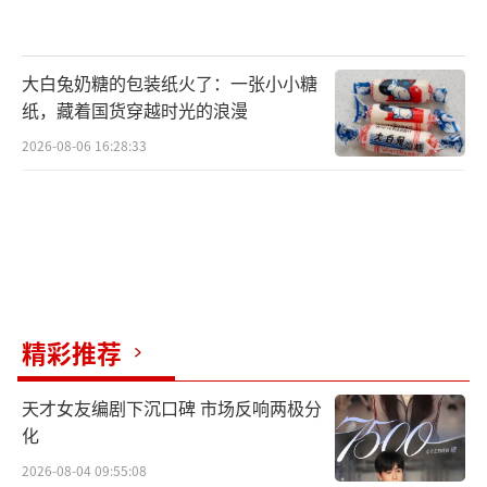
主创阵容上,《我们这十年》由赵依芳、傅
斌星担任总出品人,傅斌星担任总制片人,张晓东
大白兔奶糖的包装纸火了：一张小小糖
担任总策划,程蔚东担任总编审,毛卫宁担任艺术
纸，藏着国货穿越时光的浪漫
总监,业内资深制片人坐镇,集结了毛卫宁、侯京
2026-08-06 16:28:33
龙、王逸伟、刘海波、杨阳、库尔班江、刘雪
松、安建、李东霖、李昂、杨磊、滕华涛等导
演,刘戈建、郝岩、任宝茹、高璇、周萌、王莹
菲、周运海、刘磊、初征、王瀚笛、巩向东、
徐萌、徐速、王潇涵、滕肖澜等编剧(按单元开
机时间排序),白百何、白宇帆、董勇、郭晓东、
精彩推荐
侯勇、黄志忠、林一、谭松韵、王凯、王雷、
天才女友编剧下沉口碑 市场反响两极分
闫妮、杨子姗等一众主演(按姓名拼音首字母排
化
序),构成了老中青结合,实力满满的强大主创阵
2026-08-04 09:55:08
容,使得每个单元都有独特的精彩看点,令人期