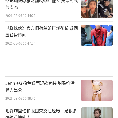
邵逸翔被曝骗吃骗喝恐吓他人 吴宗宪代
为表态
2026-08-06 10:44:23
《蜘蛛侠》官方晒荷兰弟打戏花絮 疑回
应替身传闻
2026-08-06 10:47:34
国防强军、文化传承、大众创业、扫黑除
恶、乡村振兴、科技攻关……《我们这十年》
各单元主题故事,既遵循着经济建设、政治建
Jennie穿粉色缎面短款套装 甜酷鲜活
设、文化建设、社会建设、生态文明建设五位
魅力出众
一体的中国特色社会主义事业总体布局,又牵系
2026-08-06 10:39:41
着人民最热切的目光聚焦。比如编剧任宝茹、
高璇在面对“唐宫夜宴”选题的时候,不仅关注
毛舜筠回忆和张国荣交往经历：是很多
到这个节目本身所承载的文化意义,还关注到了
情很重情的人