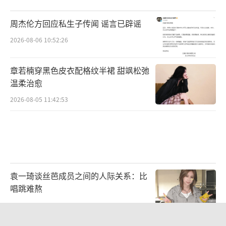
人的故事。《我们这十年》讲述了“接地气、
有温度、有共鸣”的中国故事;坚持现实主义创
周杰伦方回应私生子传闻 谣言已辟谣
作手法,写出了生活味、人情味,真实描绘了人民
2026-08-06 10:52:26
的智慧和创造,真情讴歌了新时代人民群众的新
风貌、新奋斗。
章若楠穿黑色皮衣配格纹半裙 甜飒松弛
温柔治愈
2026-08-05 11:42:53
袁一琦谈丝芭成员之间的人际关系：比
唱跳难熬
2026-07-28 10:58:28