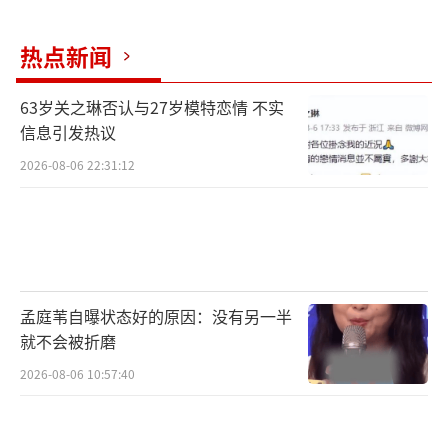
好展望。
热点新闻
匠心打造时代精品,金牌团队倾情谱就献礼
华章
63岁关之琳否认与27岁模特恋情 不实
信息引发热议
作为二十大献礼剧中,采用单元剧模式的剧
2026-08-06 22:31:12
集,《我们这十年》精心选题、匠心制作。主创
团队走进部队,深入农村,实地采访、采风,精心
拍摄;全剧拍摄地从杭州到新疆、从郑州到广
州、从江南水乡到西北大漠,涉及全国十多个省
市;单元故事从从严治党到扫黑除恶、从民族团
孟庭苇自曝状态好的原因：没有另一半
结到乡村振兴、从科技自强到海外援建,涉及人
就不会被折磨
民生活的里里外外,社会的方方面面。其项目规
2026-08-06 10:57:40
模之大、人员之多、难度之大、辐射之广,均属
业内罕见,备受瞩目。