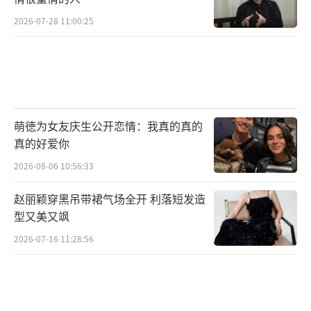
背后文艺工作者:“我们追求的创作方向,不仅是
2026-07-28 11:00:25
写一个家喻户晓的舞蹈节目的诞生始末,还要写
出古典舞蹈的行业现状,用一个舞蹈的诞生,浓缩
人生,投射文化,看见时代。”
“我们”是时代主角,谱写非凡十年奋斗之
萌徳为女友庆生公开恋情：我真的真的
歌
真的好爱你
2026-08-06 10:56:33
非凡十年,奋斗有我。《我们这十年》立
赵丽颖穿黑吊带裙气场全开 利落短发造
足“人民是历史的创造者”的理念,从普通人身
型又美又飒
上发掘故事亮点,将这十年辉煌成就落到一个个
2026-07-16 11:28:56
生动具体的人物上,做到了“从十年奋斗之人感
受十年生活之变”。《我们这十年》以“我
们”为主角,以奋斗为主线,浓缩了不同行业普通