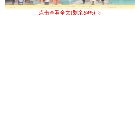
点击查看全文(剩余
84
%)
全面聚焦十年辉煌成就,多维展现《我们这
十年》
《我们这十年》立足2012-2022这十年辉煌
成就,聚焦十年里的“我们”。全剧围绕经济、
政治、文化、社会、生态文明、国防和军队建
设、外交等方面的主题。在表现形式上,《我们
这十年》走进生活、贴近人民,以单元剧形式讲
述“我们”的故事,通过小切口反映大主题、小
人物折射大时代。同时,该剧在单元故事的题材
类型、开掘角度、地域和人物选择上注重多样
化与均衡性,既展现城市风貌,也表现乡村新风,
既涵盖党政军学民,又覆盖东西南北中,形成了既