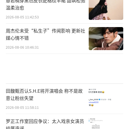
章若楠穿黑色皮衣配格纹半裙 甜飒松弛
和陶一洱组成,他们创作的《自我介绍》诉说了
温柔治愈
人生路上的迷茫。周童、郭子阳和GANNIX曹其
2026-08-05 11:42:53
浪的组合“创”带来《下次再相遇》,希望伙伴
周杰伦未受“私生子”传闻影响 更新社
们坚定前行,也期待和星辰集的伙伴们再次相
媒心情不错
遇。
2026-08-06 10:46:31
表演之余,学员们打开“情绪卷轴”,分享在
营期间的体会,真情流露,感动满满,欢乐洋溢。
第四季星辰集词曲创作营至此圆满落幕!
四届创作营,60+音乐人参与,数十首热门歌
田馥甄否认S.H.E将开演唱会 称不是故
曲,30亿+播放量......如果说中国原创流行音乐正
意让粉丝失望
在新的环境里扬帆前行,那星辰集已经为这段旅
2026-08-05 11:58:11
程增添了一份年轻的动力。
（责任编辑：郭一楠 CK00
罗正工作室回应争议：太入戏亲女演员
1）
纯属造谣