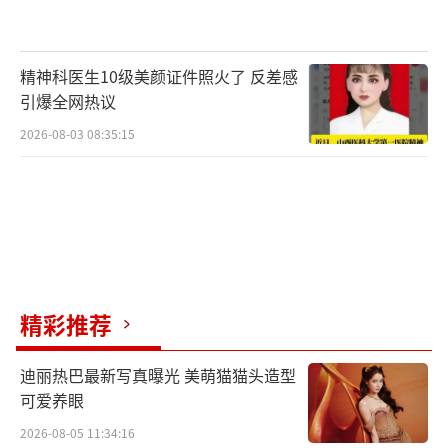
精神科医生10级美颜证件照火了 反差感
引爆全网热议
2026-08-03 08:35:15
第四季星辰集词曲创作营导师秦四风与学员们
合影留念
精彩推荐
导师代表陈耀川回顾本次创作营,每一个画
迪丽热巴最新写真曝光 美萌猫猫头造型
面都历历在目,他希望学员们有所收获,不忘创作
可爱养眼
营的珍贵记忆。秦四风发言说,感谢网易云音乐
2026-08-05 11:34:16
提供平台,让年轻的音乐人相聚在一起,他希望大