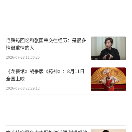
家能够珍惜与人交流、敞开心扉的机会。作为
网易云音乐原创音乐部的代表,陈静希望大家保
持初心,保持好奇,坚持创作,一起守护华语音乐!
毛舜筠回忆和张国荣交往经历：是很多
随后,学员们展示了此次分组创作的音乐作
情很重情的人
品。王兀、马马鱼子和郭晨阳Dos组成的“鱼
2026-07-28 11:00:25
羊派”创作儿歌《鱼羊派》,一起“快快跑”,不
惧蹉跎阻挠。97(及时撤退)、大能人(雷智皓)和
《龙餐馆》战争版《药神》：8月11日
全国上映
Franky弗兰奇的“紫腚能行”组合创作歌曲
《圈》,讲述了一个曲折但动人的浪漫故事,歌声
2026-08-08 22:29:12
充满画面感。由陆麓潇和吉尔组成的“耳
毛”组合创作歌曲《参木》,歌声温柔又充满力
量,相信每个低头赶路的人都会成为参天大
树。“三阳开泰”组合由程安、30年前,50年后