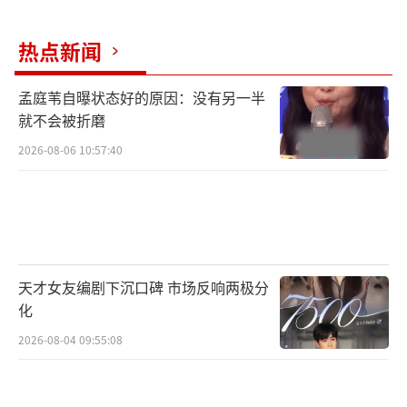
生动的比喻,讲解了律动、贝斯Line、和声、副
热点新闻
旋在编曲中的重要性。王雅君老师分享了词曲
创作的灵感来源,分享了那些冒险的音乐梦。音
孟庭苇自曝状态好的原因：没有另一半
色设计老师GUAN介绍了合成器原理,介绍了电
就不会被折磨
子之声对流行音乐的影响。
2026-08-06 10:57:40
经过三天的课程学习和四天的集中创作,大
家一起度过了七天的词曲漫游之旅,学员以小组
为单位创作出了5首音乐作品。12月20日下午,
结营仪式召开,学员带来了在创作营期间新创作
天才女友编剧下沉口碑 市场反响两极分
的小组作品展示,导师代表陈耀川、秦四风和网
化
易云音乐原创音乐部代表陈静为学员颁发了学
2026-08-04 09:55:08
员证书。