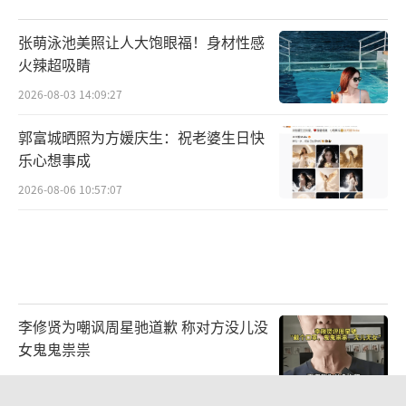
张萌泳池美照让人大饱眼福！身材性感
火辣超吸睛
2026-08-03 14:09:27
郭富城晒照为方媛庆生：祝老婆生日快
乐心想事成
2026-08-06 10:57:07
李修贤为嘲讽周星驰道歉 称对方没儿没
女鬼鬼祟祟
2026-08-05 12:01:44