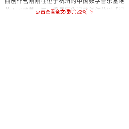
曲创作营刚刚在位于杭州的中国数字音乐基地
落下了帷幕。这一季星辰集词曲创作营以「词
点击查看全文(剩余
82
%)
曲漫游者」为主题,邀请了15位来自全国各地的
年轻音乐人,希望能够带领他们离开钢筋水泥的
世界,来创作营的音乐世界里漫游。