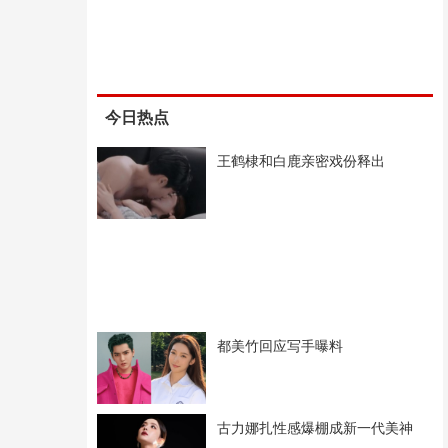
今日热点
王鹤棣和白鹿亲密戏份释出
都美竹回应写手曝料
古力娜扎性感爆棚成新一代美神