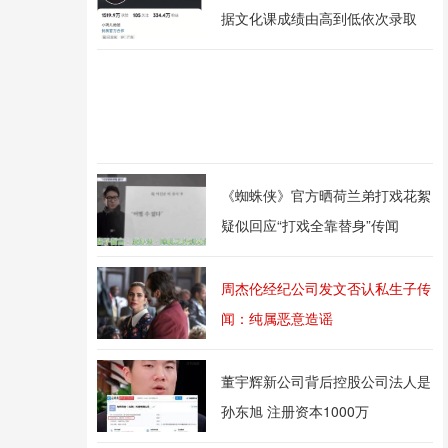
据文化课成绩由高到低依次录取
《蜘蛛侠》官方晒荷兰弟打戏花絮
疑似回应“打戏全靠替身”传闻
周杰伦经纪公司发文否认私生子传
闻：纯属恶意造谣
董宇辉新公司背后控股公司法人是
孙东旭 注册资本1000万