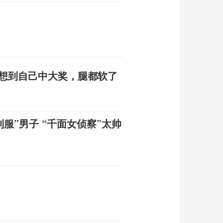
：想到自己中大奖，腿都软了
1
服”男子 “千面女侦察”太帅