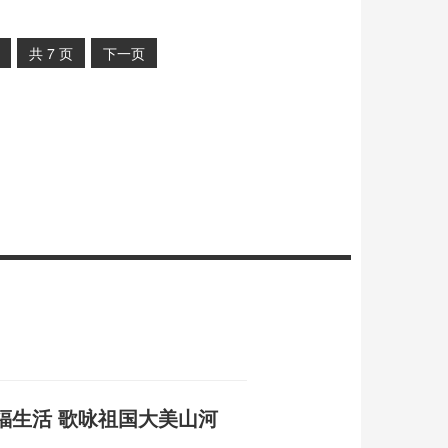
共
7
页
下一页
福生活 歌咏祖国大美山河