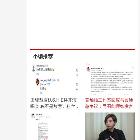
小编推荐
田馥甄否认S.H.E将开演
黄灿灿工作室回应与曾沛
唱会 称不是故意让粉丝失
慈争议：号召能理智发言
望