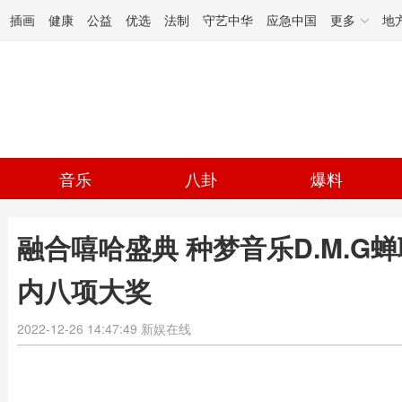
插画
健康
公益
优选
法制
守艺中华
应急中国
更多
地
音乐
八卦
爆料
融合嘻哈盛典 种梦音乐D.M.G
内八项大奖
2022-12-26 14:47:49
新娱在线