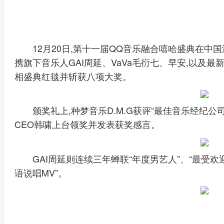
12月20日,第十一届QQ音乐融合嘻哈盛典在中国
携旗下音乐人GAI周延、VaVa毛衍七、早安,以及最新
相盛典红毯并斩获八项大奖。
颁奖礼上,种梦音乐D.M.G获评“最佳音乐经纪公
CEO韩啸上台领奖并发表获奖感言。
GAI周延则连续三年蝉联“年度男艺人”、“最受欢
语说唱MV”。