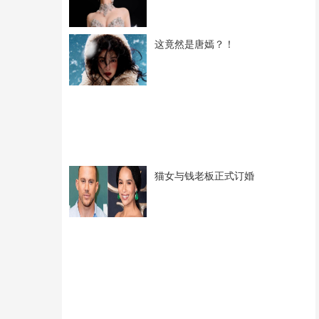
这竟然是唐嫣？！
猫女与钱老板正式订婚