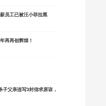
讨薪员工已被汪小菲拉黑
3
1年再再创辉煌！
杀子父亲连写3封信求原谅，