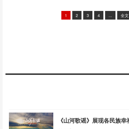
1
2
3
4
...
全文
《山河歌谣》展现各民族幸