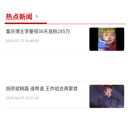
V”共计三项大奖,他也是TMEA盛典的“年度说
热点新闻
唱音乐人”,还在极具权威影响力的华语流行乐
坛顶级盛会《东方风云榜》中获说唱类唯一奖
重庆博主李要得30天涨粉285万
项“最佳说唱歌手”奖,毋庸置疑,GAI周延早已
2026-07-27 16:49:50
是行业公认的说唱TOP1。
2018-2019年间GAI周延的《大GAI如此》
世界巡回演唱会,足迹遍布波士顿、纽约、旧金
胡彦斌韩磊 谁帮谁 王炸组合再聚首
山、洛杉矶、温哥华、多伦多等地,门票场场售
罄,巡演现场氛围空前热烈,多次掀起全场大合唱
2026-08-07 22:17:20
的高潮。不少歌迷表示对于GAI即将到来的世界
巡回演唱会,还是比较期待的,看他的演唱会绝对
是一种享受。