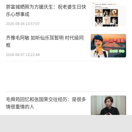
郭富城晒照为方媛庆生：祝老婆生日快
狂潮,尤其是GAI周延与VaVa毛衍七为代表的说
乐心想事成
唱音乐人们,打开了中文说唱的知名度与影响
2026-08-06 10:57:07
力。
齐豫毛阿敏 如听仙乐耳暂明 时代级同
框
GAI周延的新专辑《杜康》和VaVa毛衍七
2026-08-07 22:22:48
的新专辑《V解之谜》,不仅在今年《中国说唱
巅峰对决》中打造了新的舞台经典,更是制造了
多首年度爆款热歌,红遍全球音乐及社交媒体平
台。
毛舜筠回忆和张国荣交往经历：是很多
情很重情的人
相信,此次备受瞩目的种梦音乐D.M.G世界
2026-07-28 11:00:25
巡演,势必引发更高涨的说唱热潮,让中国说唱走
赵丽颖穿黑吊带裙气场全开 利落短发造