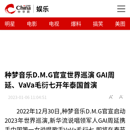
娱乐
明星
电影
电视
爆料
搞笑
美图
种梦音乐D.M.G官宣世界巡演 GAI周
延、VaVa毛衍七开年泰国首演
2023-01-06 11:04:51
2022年12月30日,种梦音乐D.M.G官宣启动
2023年世界巡演,新华流说唱领军人GAI周延携
手中国第一女说唱歌手VaVa毛衍七,即将在春节