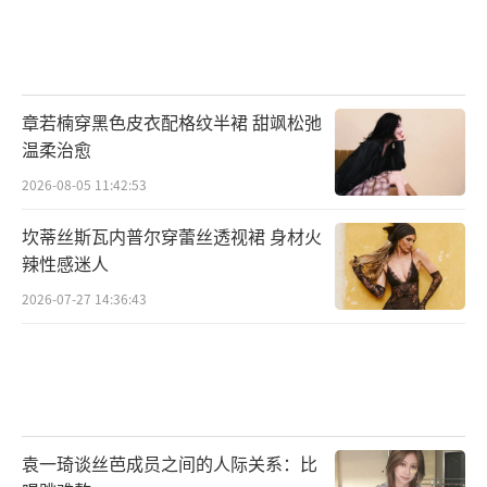
有一定的潮流感染力,歌曲在Youtube平台上也
有着超过三千万的播放数据及各种高赞评论。
歌曲还作为展现女排精神的BGM,响彻在东京奥
运会中国女排小组赛获胜的赛场。
章若楠穿黑色皮衣配格纹半裙 甜飒松弛
温柔治愈
2026-08-05 11:42:53
有着正能量主题内核的歌曲《如果》登央
坎蒂丝斯瓦内普尔穿蕾丝透视裙 身材火
视CCTV-15《全球中文音乐榜上榜》;歌曲《Fis
辣性感迷人
t Bump》作为咪咕世界杯助威曲,VaVa毛衍七
2026-07-27 14:36:43
国际范十足的大气嗓音充满动感与力量,完美诠
释运动精神和活力;联合央视、网易的共创歌曲
《我看到》致敬坚韧的力量……VaVa毛衍七深
入人心又力量感爆棚的说唱音乐势能正辐射至
更为广阔的国际化舞台,这也是VaVa毛衍七深受
袁一琦谈丝芭成员之间的人际关系：比