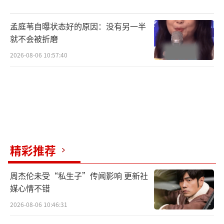
孟庭苇自曝状态好的原因：没有另一半
又美又飒站在国际舞台展现中国说唱风采
就不会被折磨
的VaVa毛衍七
2026-08-06 10:57:40
VaVa毛衍七一直都是行业内外有口皆碑的
佼佼者。2017年,她在高手林立的首届说唱节目
中大放异彩,是跻身全国总决赛四强唯一的年轻
女说唱歌手,歌曲《Life’s Struggle》有着触动
心弦的情感张力,融合传统与潮流的歌曲《我的
精彩推荐
新衣》一炮而红。
周杰伦未受“私生子”传闻影响 更新社
媒心情不错
VaVa毛衍七也是首位在NBA中场表演的中
2026-08-06 10:46:31
国歌手,代表作《我的新衣》不仅在国内市场拥