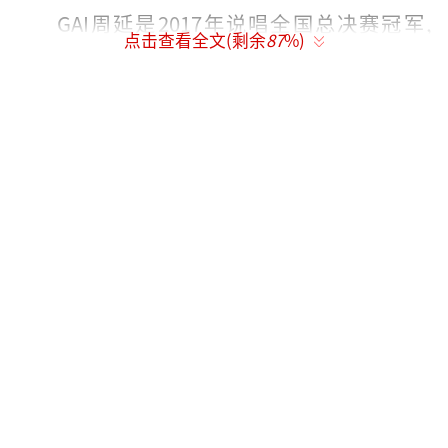
GAI周延是2017年说唱全国总决赛冠军,
点击查看全文(剩余
87
%)
《天干物燥》《空城计》《一百零八》《虎山
行》《苦行僧》等歌曲的出现堪称石破天惊,让
说唱圈内外的人皆为之惊叹,之后他以最快速度
成为《中国新说唱》《少年说唱企划》等说唱
综艺的导师,并频频出现在《我是歌手》、《我
们的歌》、《披荆斩棘的哥哥》、《天赐的声
音》《元音大冒险》等爆款音综中,屡登央视、
北京卫视、东方卫视、浙江卫视、四川卫视等
盛典晚会,不止说唱强悍,深厚的演唱功底也让G
AI周延被乐迷封为“六边形说唱歌手”。
2022年华语乐坛说唱歌手顶级联赛《中国