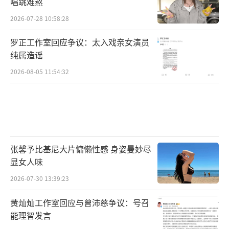
范思哲、乐堡啤酒、李宁等顶尖国际品牌厚爱
唱跳难熬
的重要原因。
2026-07-28 10:58:28
罗正工作室回应争议：太入戏亲女演员
纯属造谣
2021年和2022年,QQ音乐融合嘻哈颁奖礼
2026-08-05 11:54:32
先后将“最受欢迎说唱女歌手奖”“年度女艺
人”颁给了VaVa毛衍七。VaVa毛衍七还入选腾
讯音乐榜2022年30位青年歌手代表。诸多嘉奖
殊荣的背后,是VaVa毛衍七过硬的业务能力,作
为中文说唱代表性的女性领军人物,VaVa毛衍七
张馨予比基尼大片慵懒性感 身姿曼妙尽
专注自我突破探索,向外界证明潜力无限的女性
显女人味
力量与价值。
2026-07-30 13:39:23
黄灿灿工作室回应与曾沛慈争议：号召
GAI周延和VaVa毛衍七,均是有着巨大国际
能理智发言