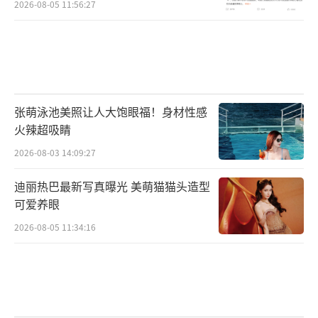
市场潜力的潮流音乐人,他们的音乐既有着中国
2026-08-05 11:56:27
传统文化的根源性,又融合了世界音乐的潮流属
性。自2017年后,来自种梦音乐D.M.G的GAI周
延与VaVa毛衍七,皆在追逐音乐梦想的道路上进
化升级,取得了傲人成绩。两位中国巅峰说唱音
张萌泳池美照让人大饱眼福！身材性感
乐人,在各大榜单、典礼上,斩获重量级奖项;备
火辣超吸睛
受主流晚会及热门综艺青睐,现场舞台让人印象
2026-08-03 14:09:27
深刻。
迪丽热巴最新写真曝光 美萌猫猫头造型
可爱养眼
2026-08-05 11:34:16
GAI周延与VaVa毛衍七的泰国巡演官宣开
票信息一出,不仅吸引了国内华语音乐媒体的关
注,泰国多家主流媒体也竞相报道。2017年的现
象级中国说唱综艺在海内外掀起一股说唱的新