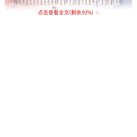
点击查看全文(剩余
91
%)
剧集《少年白马醉春风》讲述了镇西侯府
小公子百里东君自幼顽劣，不好诗书不读兵法
不学武艺，却独好酿酒，只因和年少时被害的
好友叶云有过一个要成为“酒仙”的约定。但
是他的命运却由不得他选择，最终他还是拜入
了天下第一李长生的门下，开始学习武艺。并
且在此过程中结识了红颜知己玥瑶，重逢了已
经改名为叶鼎之的叶云。在他们的影响和激励