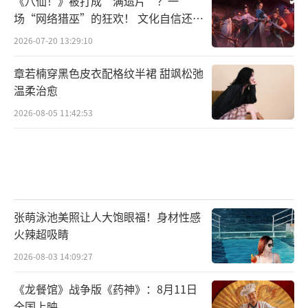
《八仙！》被打成“满遗片”？一
场“网络猎巫”的狂欢！ 文化自信还是
焦虑？
2026-07-20 13:29:10
章若楠穿黑色皮衣配格纹半裙 甜飒松弛
温柔治愈
2026-08-05 11:42:53
张萌泳池美照让人大饱眼福！身材性感
火辣超吸睛
2026-08-03 14:09:27
金牌班底保驾护航共铸唯美国风武侠
《龙餐馆》战争版《药神》：8月11日
全国上映