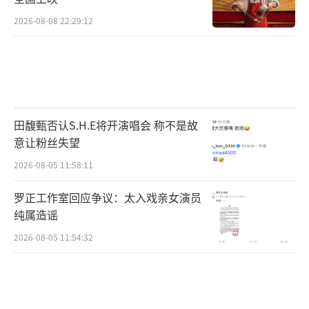
少年故事与江湖画卷该如何呈现？这或许
2026-08-08 22:29:12
是《少年白马醉春风》最引人期待的地方。细
数创作班底，原著作者周木楠亲自操刀编剧工
作，与编剧蔺丛鹤历经三年打磨为剧本奠定坚
实地基。导演陈宙飞的作品无论从故事还是拍
田馥甄否认S.H.E将开演唱会 称不是故
摄技法角度而言都颇受赞誉，扎根行业多年。
意让粉丝失望
梳理他的作品，从担任电影《赵氏孤儿》《悬
2026-08-05 11:58:11
崖之上》《影》的摄影师，再到执导悬疑刑侦
剧《双探》，以及备受好评的《夏花》，陈宙
罗正工作室回应争议：太入戏亲女演员
飞带领制作团队更为注重构建唯美的视觉画
纯属造谣
面。首次挑战国风武侠剧，陈宙飞将在传统文
2026-08-05 11:54:32
化元素的基础上实现从视听到内在的审美升
级，为剧集带来不一样的、风格化的内容。