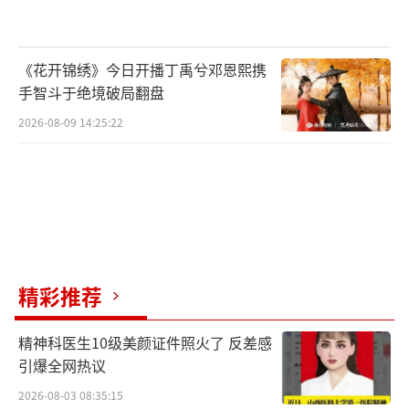
《花开锦绣》今日开播丁禹兮邓恩熙携
手智斗于绝境破局翻盘
优秀青年演员集结演绎热血少年江湖传说
2026-08-09 14:25:22
所有武侠剧标配的“江湖”，在《少年白
马醉春风》里成就的是少年意气。提剑昂扬反
抗命运的捉弄，鲜衣怒马绚烂至极，凡此种种
构成了剧集《少年白马醉春风》让人眼前一亮
的原因。剧中人物都具有自己鲜明的个性，同
时也很符合时下观众的喜好。侯明昊饰演恣意
精彩推荐
妄为的少年郎百里东君，何与饰演被宿命所困
精神科医生10级美颜证件照火了 反差感
的绝世少年叶鼎之，胡连馨饰演容貌倾国的玥
引爆全网热议
瑶，夏之光饰四海为家的江湖浪客司空长风，
2026-08-03 08:35:15
姜贞羽饰演影宗宗主之女天下第一美人易文