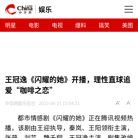
娱乐
明星
电影
电视
爆料
搞笑
美图
王冠逸《闪耀的她》开播，理性直球追
爱“咖啡之恋”
中华网娱乐综合
2023-06-21 15:54:21
都市情感剧《闪耀的她》正在腾讯视频热
播，该剧由王迎执导，秦岚、王阳领衔主演，
张萌、刘芸、魏千翔、王冠逸主演。剧集改编