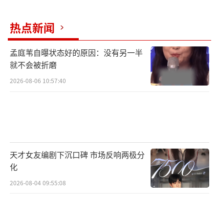
科在读博士生，与刘芸饰演的勇敢“恋爱
脑”陈萱萱在咖啡店结缘，就此展开了一场清
热点新闻
醒与心动、理智与情感的激烈博弈。
孟庭苇自曝状态好的原因：没有另一半
就不会被折磨
2026-08-06 10:57:40
天才女友编剧下沉口碑 市场反响两极分
化
《闪耀的她》中的何逸飞是王冠逸继《芳
心荡漾》的健身教练杨万青之后的又一全新挑
2026-08-04 09:55:08
战，在读博士的睿智理性与怦然心动的碰撞产
生奇妙的化学反应与反差魅力。王冠逸挺拔的